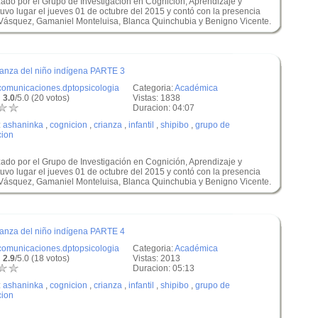
zado por el Grupo de Investigación en Cognición, Aprendizaje y
uvo lugar el jueves 01 de octubre del 2015 y contó con la presencia
 Vásquez, Gamaniel Monteluisa, Blanca Quinchubia y Benigno Vicente.
rianza del niño indígena PARTE 3
comunicaciones.dptopsicologia
Categoria:
Académica
 3.0
/5.0 (20 votos)
Vistas: 1838
Duracion: 04:07
:
ashaninka
,
cognicion
,
crianza
,
infantil
,
shipibo
,
grupo de
cion
zado por el Grupo de Investigación en Cognición, Aprendizaje y
uvo lugar el jueves 01 de octubre del 2015 y contó con la presencia
 Vásquez, Gamaniel Monteluisa, Blanca Quinchubia y Benigno Vicente.
rianza del niño indígena PARTE 4
comunicaciones.dptopsicologia
Categoria:
Académica
 2.9
/5.0 (18 votos)
Vistas: 2013
Duracion: 05:13
:
ashaninka
,
cognicion
,
crianza
,
infantil
,
shipibo
,
grupo de
cion