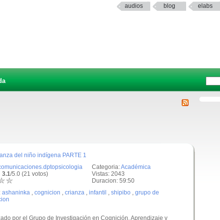
audios
blog
elabs
da
rianza del niño indígena PARTE 1
comunicaciones.dptopsicologia
Categoria:
Académica
 3.1
/5.0 (21 votos)
Vistas: 2043
Duracion: 59:50
:
ashaninka
,
cognicion
,
crianza
,
infantil
,
shipibo
,
grupo de
cion
zado por el Grupo de Investigación en Cognición, Aprendizaje y