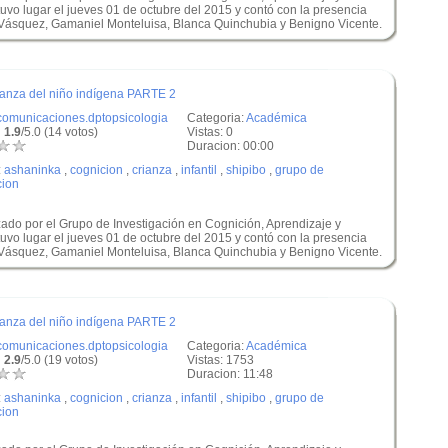
uvo lugar el jueves 01 de octubre del 2015 y contó con la presencia
 Vásquez, Gamaniel Monteluisa, Blanca Quinchubia y Benigno Vicente.
rianza del niño indígena PARTE 2
comunicaciones.dptopsicologia
Categoria:
Académica
 1.9
/5.0 (14 votos)
Vistas: 0
Duracion: 00:00
:
ashaninka
,
cognicion
,
crianza
,
infantil
,
shipibo
,
grupo de
cion
zado por el Grupo de Investigación en Cognición, Aprendizaje y
uvo lugar el jueves 01 de octubre del 2015 y contó con la presencia
 Vásquez, Gamaniel Monteluisa, Blanca Quinchubia y Benigno Vicente.
rianza del niño indígena PARTE 2
comunicaciones.dptopsicologia
Categoria:
Académica
 2.9
/5.0 (19 votos)
Vistas: 1753
Duracion: 11:48
:
ashaninka
,
cognicion
,
crianza
,
infantil
,
shipibo
,
grupo de
cion