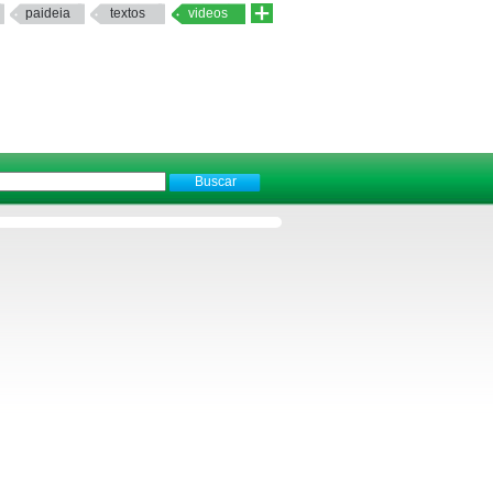
paideia
textos
videos