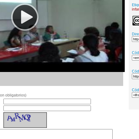
Etiq
infan
Dir
Cód
Cód
Cód
on obligatorios)