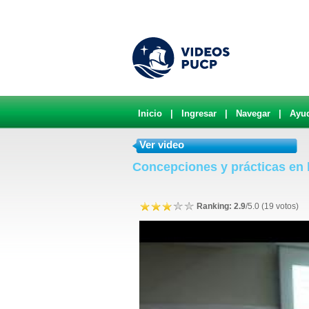
Inicio
|
Ingresar
|
Navegar
|
Ayu
Ver video
Concepciones y prácticas en 
Ranking: 2.9
/5.0 (19 votos)