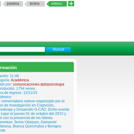
paideia
textos
videos
ormación
ción: 11:48
egoría:
Académica
ido por:
comunicaciones.dptopsicologia
roducido: 1754 veces
a de Ingreso: 12/11/15
démico
 conversatorio estuvo organizado por el
o de Investigación en Cognición,
endizaje y Desarrollo G-CAD. Dicho evento
 lugar el jueves 01 de octubre del 2015 y
ó con la presencia de los líderes
aninkas: Sonia Vásquez, Gamaniel
teluisa, Blanca Quinchubia y Benigno
nte.