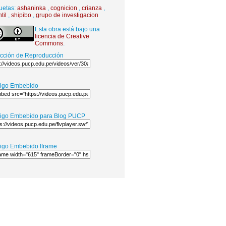
uetas:
ashaninka
,
cognicion
,
crianza
,
til
,
shipibo
,
grupo de investigacion
Esta obra está bajo una
licencia de Creative
Commons
.
ección de Reproducción
igo Embebido
igo Embebido para Blog PUCP
igo Embebido Iframe