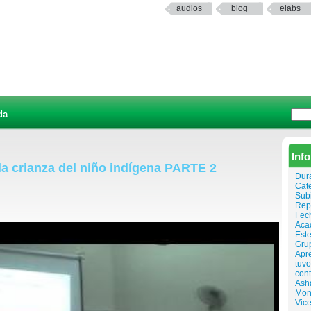
audios
blog
elabs
da
Inf
la crianza del niño indígena PARTE 2
Dura
Cat
Sub
Rep
Fech
Aca
Este
Grup
Apr
tuvo
cont
Ash
Mon
Vice