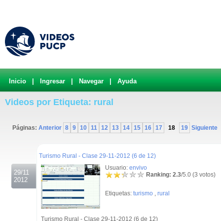
Inicio
|
Ingresar
|
Navegar
|
Ayuda
Videos por Etiqueta: rural
Páginas:
Anterior
8
9
10
11
12
13
14
15
16
17
18
19
Siguiente
.
Turismo Rural - Clase 29-11-2012 (6 de 12)
Usuario:
envivo
29/11
Ranking: 2.3
/5.0 (3 votos)
2012
Etiquetas:
turismo
,
rural
Turismo Rural - Clase 29-11-2012 (6 de 12)