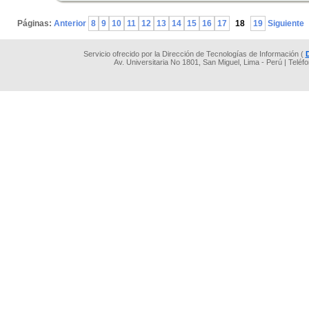
.
Páginas:
Anterior
8
9
10
11
12
13
14
15
16
17
18
19
Siguiente
Servicio ofrecido por la Dirección de Tecnologías de Información (
Av. Universitaria No 1801, San Miguel, Lima - Perú | Teléf