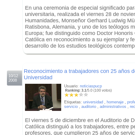
En una ceremonia de especial significado pa
universitaria, realizada el viernes 28 de novi
Humanidades, Monseñor Gerhard Ludwig Müll
Ratisbona, Alemania, y uno de los teólogos 
Europa; fue distinguido como Doctor Honoris
Católica en reconocimiento a su ejemplar y f
desarrollo de los estudios teológicos contem
.
.
Reconocimiento a trabajadores con 25 años de
10/12
Universidad
2008
Usuario:
noticiaspucp
Ranking: 3.1
/5.0 (100 votos)
Etiquetas:
universidad
,
homenaje
,
prof
servicio
,
auditorio
,
administrativos
,
re
El viernes 5 de diciembre en el Auditorio de 
Católica distinguió a los trabajadores, entre p
profesores, que cumplieron 25 años de servicio