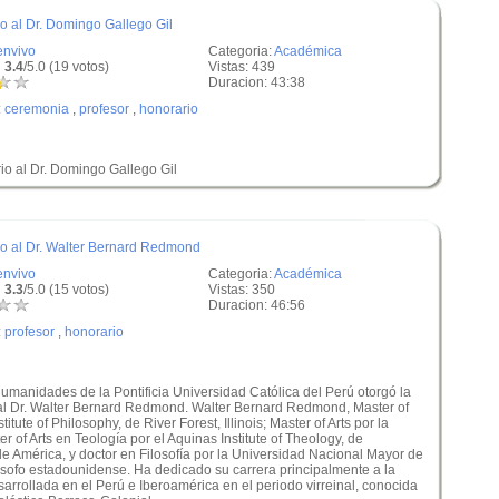
o al Dr. Domingo Gallego Gil
envivo
Categoria:
Académica
 3.4
/5.0 (19 votos)
Vistas: 439
Duracion: 43:38
:
ceremonia
,
profesor
,
honorario
io al Dr. Domingo Gallego Gil
io al Dr. Walter Bernard Redmond
envivo
Categoria:
Académica
 3.3
/5.0 (15 votos)
Vistas: 350
Duracion: 46:56
:
profesor
,
honorario
anidades de la Pontificia Universidad Católica del Perú otorgó la
 al Dr. Walter Bernard Redmond. Walter Bernard Redmond, Master of
titute of Philosophy, de River Forest, Illinois; Master of Arts por la
er of Arts en Teología por el Aquinas Institute of Theology, de
 América, y doctor en Filosofía por la Universidad Nacional Mayor de
lósofo estadounidense. Ha dedicado su carrera principalmente a la
esarrollada en el Perú e Iberoamérica en el periodo virreinal, conocida