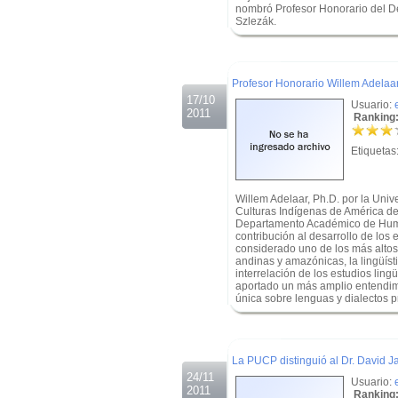
nombró Profesor Honorario del D
Szlezák.
.
.
Profesor Honorario Willem Adelaa
17/10
Usuario:
2011
Ranking:
Etiquetas
Willem Adelaar, Ph.D. por la Uni
Culturas Indígenas de América de
Departamento Académico de Huma
contribución al desarrollo de los
considerado uno de los más altos
andinas y amazónicas, la lingüístic
interrelación de los estudios ling
aportado un más amplio entendimie
única sobre lenguas y dialectos pr
.
.
La PUCP distinguió al Dr. David 
24/11
Usuario:
2011
Ranking: