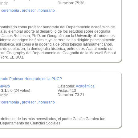
Duracion: 75:38
:
ceremonia
,
profesor
,
honorario
e nombrado como profesor honorario del Departamento Académico de
su ejemplar aporte al desarrollo de los estudios sobre geografía
id James Robinson, Ph.D. en Geografía por la University of London es
dense de origen británico cuya carrera se ha dirigido principalmente
 histórica, así como a la docencia de otros tópicos latinoamericanos,
sis de población, la demografía histórica, entre otros. Actualmente es
rican Geography del Departamento de Geografía de la Maxwell School
 York, EE.UU.).
brado Profesor Honorario en la PUCP
envivo
Categoria:
Académica
 3.1
/5.0 (24 votos)
Vistas: 413
Duracion: 73:21
:
ceremonia
,
profesor
,
honorario
 defensor de los más necesitados, el padre Gastón Garatea fue
 Departamento de Ciencias Sociales.