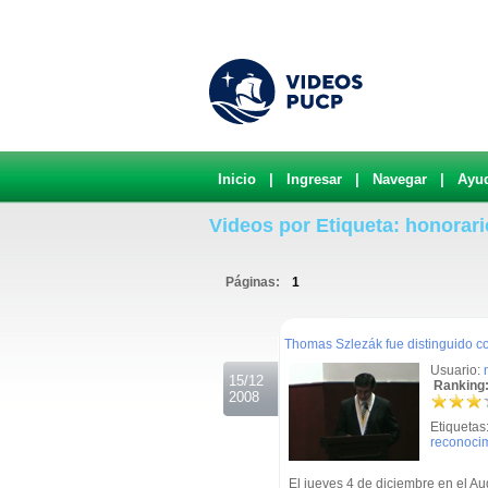
Inicio
|
Ingresar
|
Navegar
|
Ayu
Videos por Etiqueta: honorari
Páginas:
1
.
Thomas Szlezák fue distinguido 
Usuario:
15/12
Ranking:
2008
Etiquetas
reconoci
El jueves 4 de diciembre en el A