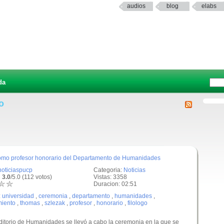
audios
blog
elabs
da
o
como profesor honorario del Departamento de Humanidades
noticiaspucp
Categoria:
Noticias
 3.0
/5.0 (112 votos)
Vistas: 3358
Duracion: 02:51
:
universidad
,
ceremonia
,
departamento
,
humanidades
,
miento
,
thomas
,
szlezak
,
profesor
,
honorario
,
filologo
uditorio de Humanidades se llevó a cabo la ceremonia en la que se