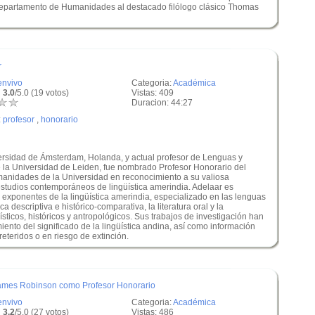
epartamento de Humanidades al destacado filólogo clásico Thomas
r
envivo
Categoria:
Académica
 3.0
/5.0 (19 votos)
Vistas: 409
Duracion: 44:27
:
profesor
,
honorario
versidad de Ámsterdam, Holanda, y actual profesor de Lenguas y
 la Universidad de Leiden, fue nombrado Profesor Honorario del
nidades de la Universidad en reconocimiento a su valiosa
 estudios contemporáneos de lingüística amerindia. Adelaar es
 exponentes de la lingüística amerindia, especializado en las lenguas
a descriptiva e histórico-comparativa, la literatura oral y la
üísticos, históricos y antropológicos. Sus trabajos de investigación han
nto del significado de la lingüística andina, así como información
eteridos o en riesgo de extinción.
James Robinson como Profesor Honorario
envivo
Categoria:
Académica
 3.2
/5.0 (27 votos)
Vistas: 486