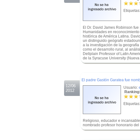
Etiquetas
El Dr. David James Robinson fu
Humanidades en reconocimiento a 
histórica de América Latina. Dav
un distinguido geógrafo estadouni
a la investigación de la geografía
como el desarrollo rural, al análi
Dellplain Professor of Latin Ame
de la Syracuse University (Nueva
.
.
El padre Gastón Garatea fue nom
12/06
Usuario:
2012
Ranking:
Etiquetas
Religioso, educador e incansable
nombrado profesor honorario del
.
.