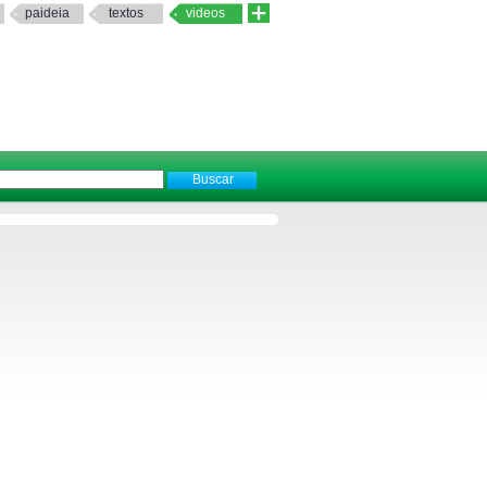
paideia
textos
videos