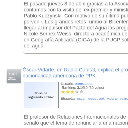
El pasado jueves 8 de abril gracias a la Asocia
contamos con la visita del ex premier y mini
Pablo Kuczynski. Con motivo de su última pub
porvenir. Los grandes retos rumbo al Bicenten
llegar al impulsor del Pacto del Agua las preg
Nicole Bernex Weiss, directora académica del
en Geografía Aplicada (CIGA) de la PUCP sob
del agua.
.
.
Óscar Vidarte, en Radio Capital, explica el pro
31/03
nacionalidad americana de PPK
2011
Usuario:
prensapucp
Ranking: 3.1
/5.0 (30 votos)
Etiquetas:
oscar
,
eeuu
,
ppk
,
vidarte
,
retir
El profesor de Relaciones Internacionales de
señaló que el tema de renunciar a una nacion