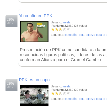
.
.
Yo confío en PPK
02/02
Usuario:
tuesta
2012
Ranking: 2.9
/5.0 (26 votos)
Etiquetas:
campaña
,
ppk
,
alianza para el
Presentación de PPK como candidato a la pre
reconocidas figuras políticas, líderes de las
conforman Alianza para el Gran el Cambio
.
.
PPK es un capo
02/02
Usuario:
tuesta
2012
Ranking: 2.5
/5.0 (29 votos)
Etiquetas:
campaña
,
ppk
,
alianza para el