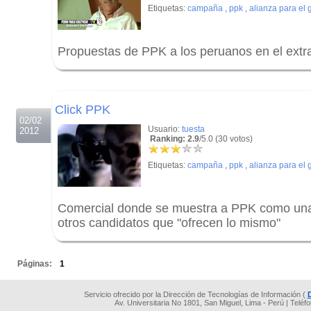
Etiquetas:
campaña
,
ppk
,
alianza para el
Propuestas de PPK a los peruanos en el extr
.
.
Click PPK
02/02
Usuario:
tuesta
2012
Ranking: 2.9
/5.0 (30 votos)
Etiquetas:
campaña
,
ppk
,
alianza para el
Comercial donde se muestra a PPK como una a
otros candidatos que "ofrecen lo mismo"
.
Páginas:
1
Servicio ofrecido por la Dirección de Tecnologías de Información (
Av. Universitaria No 1801, San Miguel, Lima - Perú | Teléf