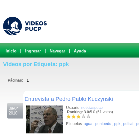
Inicio
|
Ingresar
|
Navegar
|
Ayuda
Videos por Etiqueta: ppk
Páginas:
1
.
Entrevista a Pedro Pablo Kuczynski
Usuario:
noticiaspucp
09/04
Ranking: 3.0
/5.0 (61 votos)
2010
Etiquetas:
agua
,
puntoedu
,
ppk
,
politai
,
p