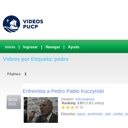
Inicio
|
Ingresar
|
Navegar
|
Ayuda
Videos por Etiqueta: pedro
Páginas:
1
.
Entrevista a Pedro Pablo Kuczynski
Usuario:
noticiaspucp
09/04
Ranking: 3.0
/5.0 (61 votos)
2010
Etiquetas:
agua
,
puntoedu
,
ppk
,
politai
,
p