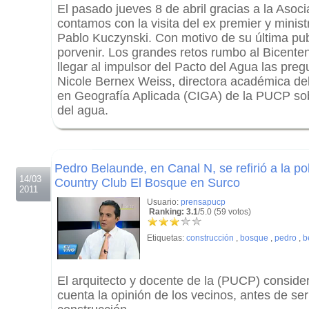
El pasado jueves 8 de abril gracias a la Asocia
contamos con la visita del ex premier y mini
Pablo Kuczynski. Con motivo de su última pub
porvenir. Los grandes retos rumbo al Bicenten
llegar al impulsor del Pacto del Agua las preg
Nicole Bernex Weiss, directora académica del
en Geografía Aplicada (CIGA) de la PUCP sob
del agua.
.
.
Pedro Belaunde, en Canal N, se refirió a la p
14/03
Country Club El Bosque en Surco
2011
Usuario:
prensapucp
Ranking: 3.1
/5.0 (59 votos)
Etiquetas:
construcción
,
bosque
,
pedro
,
b
El arquitecto y docente de la (PUCP) conside
cuenta la opinión de los vecinos, antes de se