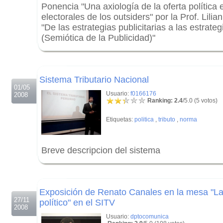
Ponencia "Una axiología de la oferta política
electorales de los outsiders" por la Prof. Lili
"De las estrategias publicitarias a las estrate
(Semiótica de la Publicidad)"
.
.
Sistema Tributario Nacional
01/05
Usuario:
f0166176
2008
Ranking: 2.4
/5.0 (5 votos)
Etiquetas:
politica
,
tributo
,
norma
Breve descripcion del sistema
.
.
Exposición de Renato Canales en la mesa "La
27/11
político" en el SITV
2008
Usuario:
dptocomunica