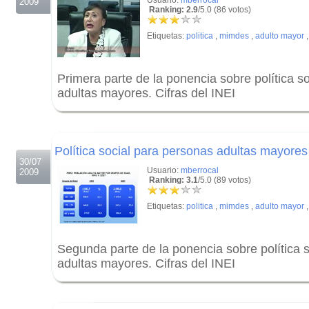
Usuario:
mberrocal
2009
Ranking: 2.9
/5.0 (86 votos)
Etiquetas:
politica
,
mimdes
,
adulto mayor
Primera parte de la ponencia sobre política s
adultas mayores. Cifras del INEI
.
.
Política social para personas adultas mayores
30/07
Usuario:
mberrocal
2009
Ranking: 3.1
/5.0 (89 votos)
Etiquetas:
politica
,
mimdes
,
adulto mayor
Segunda parte de la ponencia sobre política 
adultas mayores. Cifras del INEI
.
.