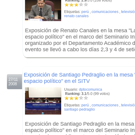
Ranking: 2.9
/5.0 (108 votos)
Etiquetas:
perú
,
comunicaciones
,
televisi
renato canales
Exposición de Renato Canales en la mesa "La
espacio político" en el marco del Seminario In
organizado por el Departamento Académico 
evento se llevó a cabo los días 2,3 y 4 de se
.
.
Exposición de Santiago Pedraglio en la mesa 
27/11
espacio político" en el SITV
2008
Usuario:
dptocomunica
Ranking: 3.1
/5.0 (99 votos)
Etiquetas:
perú
,
comunicaciones
,
televisi
santiago pedraglio
Exposición de Santiago Pedraglio en la mesa 
espacio político" en el marco del Seminario In