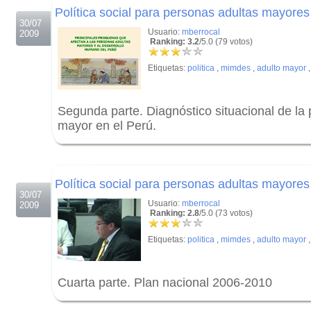
Política social para personas adultas mayores
30/07
Usuario:
mberrocal
2009
Ranking: 3.2
/5.0 (79 votos)
Etiquetas:
politica
,
mimdes
,
adulto mayor
Segunda parte. Diagnóstico situacional de la 
mayor en el Perú.
.
.
Política social para personas adultas mayores
30/07
Usuario:
mberrocal
2009
Ranking: 2.8
/5.0 (73 votos)
Etiquetas:
politica
,
mimdes
,
adulto mayor
Cuarta parte. Plan nacional 2006-2010
.