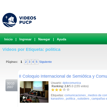
Inicio
|
Ingresar
|
Navegar
|
Ayuda
Videos por Etiqueta: politica
Páginas:
1
2
3
4
5
Siguiente
.
II Coloquio Internacional de Semiótica y Comu
Usuario:
dptocomunica
30/10
Ranking: 2.8
/5.0 (155 votos)
2007
Etiquetas:
comunicaciones
,
medios de co
kanashiro
,
politica
,
outsiders
,
campañas e