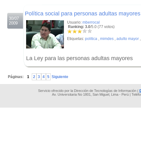
.
Política social para personas adultas mayores
30/07
Usuario:
mberrocal
2009
Ranking: 3.0
/5.0 (77 votos)
Etiquetas:
politica
,
mimdes
,
adulto mayor
La Ley para las personas adultas mayores
.
Páginas:
1
2
3
4
5
Siguiente
Servicio ofrecido por la Dirección de Tecnologías de Información (
Av. Universitaria No 1801, San Miguel, Lima - Perú | Teléf