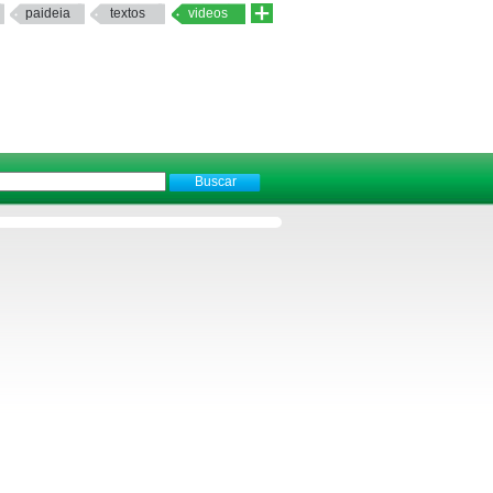
paideia
textos
videos