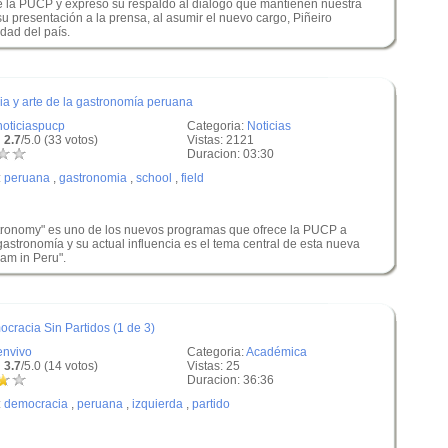
e la PUCP y expresó su respaldo al diálogo que mantienen nuestra
u presentación a la prensa, al asumir el nuevo cargo, Piñeiro
idad del país.
ia y arte de la gastronomía peruana
noticiaspucp
Categoria:
Noticias
 2.7
/5.0 (33 votos)
Vistas: 2121
Duracion: 03:30
:
peruana
,
gastronomia
,
school
,
field
stronomy" es uno de los nuevos programas que ofrece la PUCP a
gastronomía y su actual influencia es el tema central de esta nueva
am in Peru".
cracia Sin Partidos (1 de 3)
envivo
Categoria:
Académica
 3.7
/5.0 (14 votos)
Vistas: 25
Duracion: 36:36
:
democracia
,
peruana
,
izquierda
,
partido