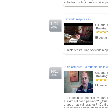
entre las instituciones suscritas 
.
.
Trazando respuestas
11/09
Usuario:
2009
Ranking:
Etiquetas
El historietista Juan Acevedo re
.
.
16 de octubre: Día Mundial de la 
16/10
Usuario:
2009
Ranking:
Etiquetas
¿El boom gastronómico ayudará a 
el éxito culinario peruano?, ¿Cuál
grupos más vulnerables? ¿Cuál e