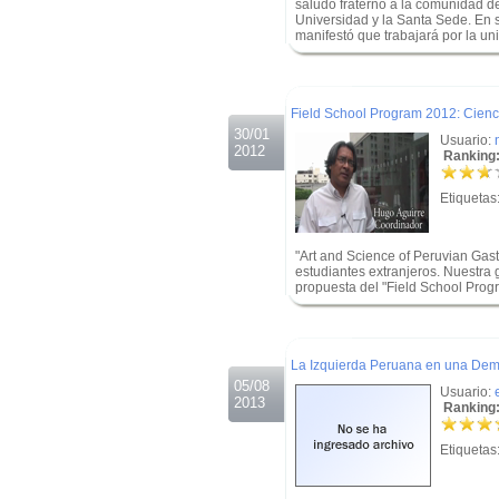
saludo fraterno a la comunidad d
Universidad y la Santa Sede. En s
manifestó que trabajará por la un
.
.
Field School Program 2012: Cienc
30/01
Usuario:
2012
Ranking:
Etiquetas
"Art and Science of Peruvian Ga
estudiantes extranjeros. Nuestra 
propuesta del "Field School Progr
.
.
La Izquierda Peruana en una Demo
05/08
Usuario:
2013
Ranking:
Etiquetas