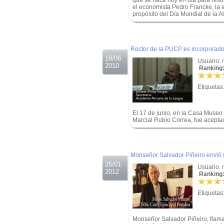
qué se hace hoy en día para reso
el economista Pedro Francke, la 
propósito del Día Mundial de la A
.
.
Rector de la PUCP es incorporad
18/06
Usuario:
2010
Ranking:
Etiquetas
El 17 de junio, en la Casa Museo 
Marcial Rubio Correa, fue acep
.
.
Monseñor Salvador Piñeiro envió
26/01
Usuario:
2012
Ranking:
Etiquetas
Monseñor Salvador Piñeiro, flam