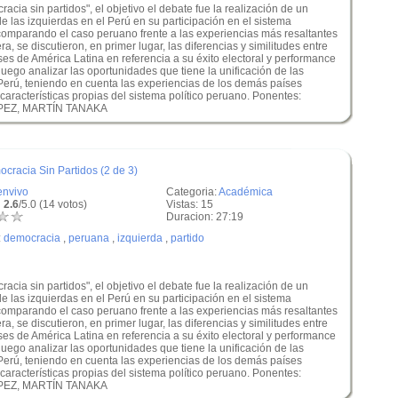
cia sin partidos", el objetivo el debate fue la realización de un
e las izquierdas en el Perú en su participación en el sistema
comparando el caso peruano frente a las experiencias más resaltantes
a, se discutieron, en primer lugar, las diferencias y similitudes entre
íses de América Latina en referencia a su éxito electoral y performance
 luego analizar las oportunidades que tiene la unificación de las
Perú, teniendo en cuenta las experiencias de los demás países
 características propias del sistema político peruano. Ponentes:
PEZ, MARTÍN TANAKA
cracia Sin Partidos (2 de 3)
envivo
Categoria:
Académica
 2.6
/5.0 (14 votos)
Vistas: 15
Duracion: 27:19
:
democracia
,
peruana
,
izquierda
,
partido
cia sin partidos", el objetivo el debate fue la realización de un
e las izquierdas en el Perú en su participación en el sistema
comparando el caso peruano frente a las experiencias más resaltantes
a, se discutieron, en primer lugar, las diferencias y similitudes entre
íses de América Latina en referencia a su éxito electoral y performance
 luego analizar las oportunidades que tiene la unificación de las
Perú, teniendo en cuenta las experiencias de los demás países
 características propias del sistema político peruano. Ponentes:
PEZ, MARTÍN TANAKA