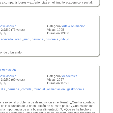
para compartir logros y experiencias en el ámbito académico y social.
noticiaspucp
Categoria:
Arte & Animación
 2.9
/5.0 (73 votos)
Vistas: 1995
Duracion: 03:06
:
acevedo
,
alan
,
juan
,
peruana
,
historieta
,
dibujo
sponde dibujando.
Alimentación
noticiaspucp
Categoria:
Académica
 3.0
/5.0 (69 votos)
Vistas: 2257
Duracion: 07:21
:
dia
,
peruana
,
comida
,
mundial
,
alimentacion
,
gastronomia
resolver el problema de desnutrición en el Perú?, ¿Qué ha aportado
 es la situación de la desnutrición en nuestro país?, ¿Cuáles son los
s la importancia de una buena alimentación?, ¿Qué se ha hecho y