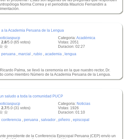
lver el problema? Estas son algunas de las preguntas que responden
antropóloga Norma Correa y el periodista Mauricio Fernandini a
limentación.
o a la Academia Peruana de la Lengua
noticiaspucp
Categoria:
Académica
 2.8
/5.0 (65 votos)
Vistas: 2051
Duracion: 02:27
:
peruana
,
marcial
,
rubio
,
academia
,
lengua
Ricardo Palma, se llevó la ceremonia en la que nuestro rector, Dr.
tado como miembro Número de la Academia Peruana de la Lengua.
 un saludo a toda la comunidad PUCP
noticiaspucp
Categoria:
Noticias
 2.7
/5.0 (31 votos)
Vistas: 1926
Duracion: 01:10
:
conferencia
,
peruana
,
salvador
,
piñeiro
,
episcopal
ante presidente de la Conferencia Episcopal Peruana (CEP) envío un