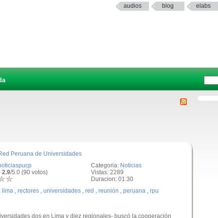
audios
blog
elabs
da
 Red Peruana de Universidades
noticiaspucp
Categoria:
Noticias
 2.9
/5.0 (90 votos)
Vistas: 2289
Duracion: 01:30
:
lima
,
rectores
,
universidades
,
red
,
reunión
,
peruana
,
rpu
iversidades dos en Lima y diez regionales- buscó la cooperación