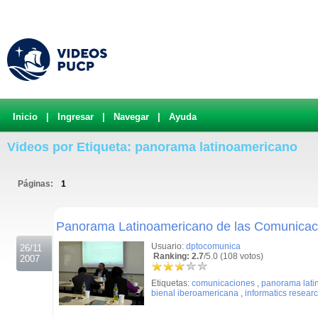
Inicio
|
Ingresar
|
Navegar
|
Ayuda
Videos por Etiqueta: panorama latinoamericano
Páginas:
1
.
Panorama Latinoamericano de las Comunicaci
Usuario:
dptocomunica
26/11
Ranking: 2.7
/5.0 (108 votos)
2007
Etiquetas:
comunicaciones
,
panorama lati
bienal iberoamericana
,
informatics resear