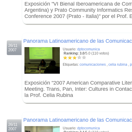
Exposición "VI Bienal Iberoamericana de Co
Argentina) y Prato Community Informatics R
Conference 2007 (Prato - Italia)" por el Prof.
.
.
Panorama Latinoamericano de las Comunicaci
26/11
Usuario:
dptocomunica
2007
Ranking: 3.0
/5.0 (110 votos)
Etiquetas:
comunicaciones
,
celia rubina
,
p
Exposición "2007 American Comparative Liter
Meeting. Trans, Pan, Inter: Cultures in Contac
la Prof. Celia Rubina
.
.
Panorama Latinoamericano de las Comunicaci
26/11
Usuario:
dptocomunica
2007