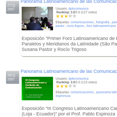
Panorama Latinoamericano de las Comunicacio
27/11
Usuario:
dptocomunica
2007
Ranking: 3.0
/5.0 (127 votos)
Etiquetas:
comunicaciones
,
fotografia
,
pan
pastor
,
rocio trigoso
,
foro latinoamericano
Exposición "Primer Foro Latinoamericano de 
Paralelos y Meridianos da Latinidade (São Paol
Susana Pastor y Rocío Trigoso
.
.
Panorama Latinoamericano de las Comunicac
29/11
Usuario:
dptocomunica
2007
Ranking: 3.0
/5.0 (123 votos)
Etiquetas:
comunicaciones
,
panorama lati
espninoza
Exposición "III Congreso Latinoamericano C
(Loja - Ecuador)" por el Prof. Pablo Espinoza