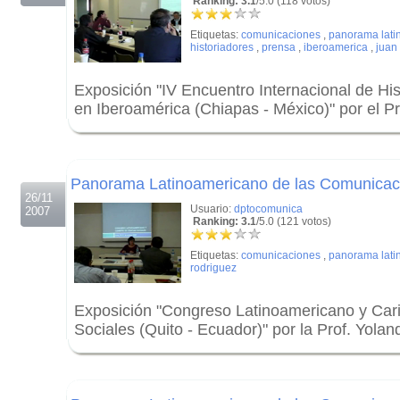
Ranking: 3.1
/5.0 (118 votos)
Etiquetas:
comunicaciones
,
panorama lati
historiadores
,
prensa
,
iberoamerica
,
juan
Exposición "IV Encuentro Internacional de Hi
en Iberoamérica (Chiapas - México)" por el P
.
.
Panorama Latinoamericano de las Comunicaci
26/11
Usuario:
dptocomunica
2007
Ranking: 3.1
/5.0 (121 votos)
Etiquetas:
comunicaciones
,
panorama lati
rodriguez
Exposición "Congreso Latinoamericano y Car
Sociales (Quito - Ecuador)" por la Prof. Yola
.
.