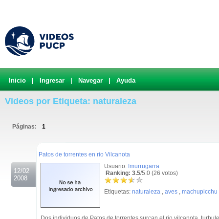
Inicio
|
Ingresar
|
Navegar
|
Ayuda
Videos por Etiqueta: naturaleza
Páginas:
1
.
Patos de torrentes en rio Vilcanota
Usuario:
fmurrugarra
12/02
Ranking: 3.5
/5.0 (26 votos)
2008
Etiquetas:
naturaleza
,
aves
,
machupicchu
Dos individuos de Patos de torrentes surcan el rio vilcanota, turb