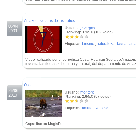
.
.
Amazonas detrás de las nubes
06/04
Usuario:
ghvargas
2009
Ranking: 3.1
/5.0 (102 votos)
Etiquetas:
turismo
,
naturaleza
,
fauna
,
ama
Video realizado por el periodista César Huamán Sopla de Amazona
muestra las riquezas: humana y natural, del departamento de Ama
.
.
Oso
25/06
Usuario:
fmontoro
2010
Ranking: 2.6
/5.0 (57 votos)
Etiquetas:
naturaleza
,
oso
Capacitacion MagisPuc
.