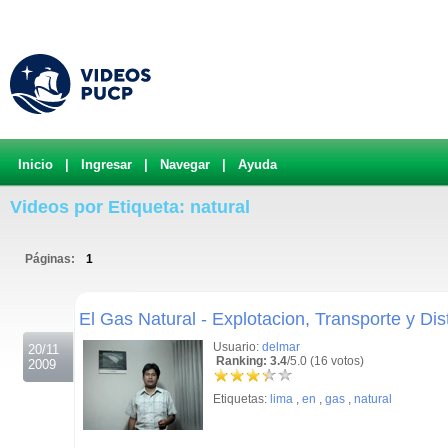
Inicio
|
Ingresar
|
Navegar
|
Ayuda
Videos por Etiqueta: natural
Páginas:
1
.
El Gas Natural - Explotacion, Transporte y Dis
Usuario:
delmar
20/11
Ranking: 3.4
/5.0 (16 votos)
2009
Etiquetas:
lima
,
en
,
gas
,
natural