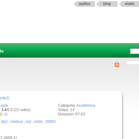
audios
blog
elabs
da
arte2)
Layla
Categoria:
Académica
 3.4
/5.0 (22 votos)
Vistas: 13
Duracion: 07:43
:
dp2
,
mobius
,
erp
,
elide
,
20091
2 2009-1)