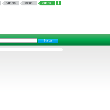
paideia
textos
videos