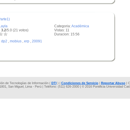
arte1)
Layla
Categoria:
Académica
 3.2
/5.0 (21 votos)
Vistas: 11
Duracion: 15:56
:
dp2
,
mobius
,
erp
,
20091
cción de Tecnologías de Información (
DTI
) |
Condiciones de Servicio
|
Reportar Abuso
| C
 1801, San Miguel, Lima - Perú | Teléfono: (511) 626-2000 | © 2016 Pontificia Universidad Cat