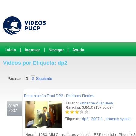
Inicio
|
Ingresar
|
Navegar
|
Ayuda
Videos por Etiqueta: dp2
Páginas:
1
2
Siguiente
.
Presentación Final DP2 - Palabras Finales
Usuario:
katherine.villanueva
01/07
Ranking: 3.0
/5.0 (137 votos)
2007
Etiquetas:
dp2
,
2007-1
,
phoenix system
Horario 1083. MM Consultores y el mejor ERP del ciclo...Phoenix 