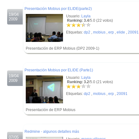
.
Presentación Mobius por ELIDE(parte2)
19/04
Usuario:
Layla
2009
Ranking: 3.4
/5.0 (22 votos)
Etiquetas:
dp2
,
mobius
,
erp
,
elide
,
20091
Presentación de ERP Mobius (DP2 2009-1)
.
.
Presentación Mobius por ELIDE (Parte1)
19/04
Usuario:
Layla
2009
Ranking: 3.2
/5.0 (21 votos)
Etiquetas:
dp2
,
mobius
,
erp
,
20091
Presentación de ERP Mobius
.
.
Redmine - algunos detalles más
07/05