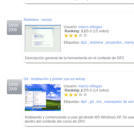
.
.
Redmine - inicios
14/04
Usuario:
marco.villegas
2009
Ranking: 3.1
/5.0 (15 votos)
Etiquetas:
dp2
,
redmine
,
proyectos
,
manej
Descripción general de la herramienta en el contexto de DP2
.
.
Git - Instalación y primer uso en winxp
14/04
Usuario:
marco.villegas
2009
Ranking: 2.7
/5.0 (14 votos)
Etiquetas:
dp2
,
git
,
vcs
,
manejador de ver
Instalando y comenzando a usar git desde MS Windows XP. Se usa M
dentro del contexto del curso de DP2.
.