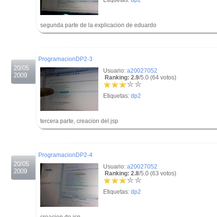
Etiquetas:
dp2
segunda parte de la explicacion de eduardo
.
.
ProgramacionDP2-3
20/05
Usuario:
a20027052
2009
Ranking: 2.9
/5.0 (64 votos)
Etiquetas:
dp2
tercera parte, creacion del jsp
.
.
ProgramacionDP2-4
20/05
Usuario:
a20027052
2009
Ranking: 2.8
/5.0 (63 votos)
Etiquetas:
dp2