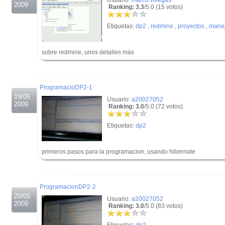
Usuario:
marco.villegas
2009
Ranking: 3.3
/5.0 (15 votos)
Etiquetas:
dp2
,
redmine
,
proyectos
,
manej
sobre redmine, unos detalles más
.
.
ProgramacioDP2-1
19/05
Usuario:
a20027052
2009
Ranking: 3.0
/5.0 (72 votos)
Etiquetas:
dp2
primeros pasos para la programacion, usando hibernate
.
.
ProgramacionDP2-2
20/05
Usuario:
a20027052
2009
Ranking: 3.0
/5.0 (83 votos)