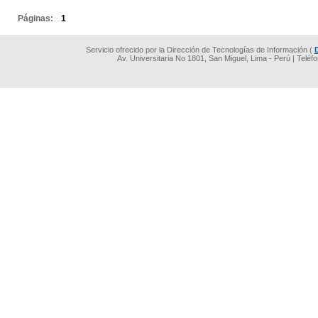
Páginas:
1
Servicio ofrecido por la Dirección de Tecnologías de Información (
Av. Universitaria No 1801, San Miguel, Lima - Perú | Teléf