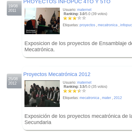
PROYECTOS INFOPUC 4TO Y 5TO
19/08
Usuario:
maternet
2011
Ranking: 3.0
/5.0 (39 votos)
Etiquetas:
proyectos
,
mecatronica
,
infopuc
Exposicion de los proyectos de Ensamblaje 
Mecatrónica.
.
.
Proyectos Mecatrónica 2012
25/08
Usuario:
maternet
2012
Ranking: 3.5
/5.0 (35 votos)
Etiquetas:
mecatronica
,
mater
,
2012
Exposición de los proyectos mecatrónica de 
Secundaria
.