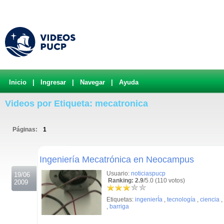
Inicio
|
Ingresar
|
Navegar
|
Ayuda
Videos por Etiqueta: mecatronica
Páginas:
1
.
Ingeniería Mecatrónica en Neocampus
Usuario:
noticiaspucp
19/06
Ranking: 2.9
/5.0 (110 votos)
2009
Etiquetas:
ingenierÍa
,
tecnología
,
ciencia
,
,
barriga