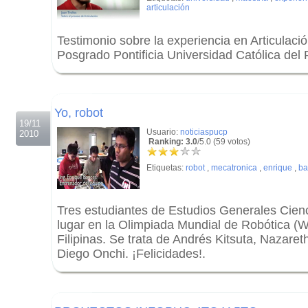
articulación
Testimonio sobre la experiencia en Articulaci
Posgrado Pontificia Universidad Católica del 
.
.
Yo, robot
19/11
Usuario:
noticiaspucp
2010
Ranking: 3.0
/5.0 (59 votos)
Etiquetas:
robot
,
mecatronica
,
enrique
,
ba
Tres estudiantes de Estudios Generales Cienc
lugar en la Olimpiada Mundial de Robótica (
Filipinas. Se trata de Andrés Kitsuta, Nazare
Diego Onchi. ¡Felicidades!.
.
.