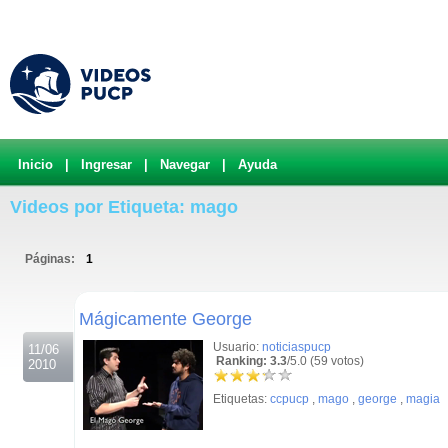
Inicio
|
Ingresar
|
Navegar
|
Ayuda
Videos por Etiqueta: mago
Páginas:
1
.
Mágicamente George
Usuario:
noticiaspucp
11/06
Ranking: 3.3
/5.0 (59 votos)
2010
Etiquetas:
ccpucp
,
mago
,
george
,
magia