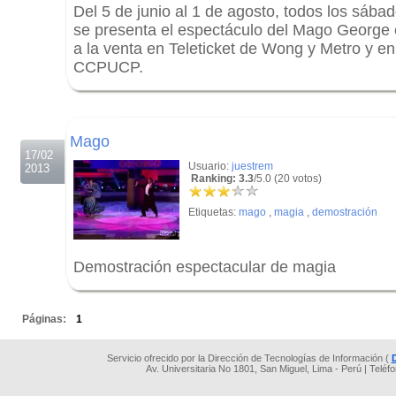
Del 5 de junio al 1 de agosto, todos los sáb
se presenta el espectáculo del Mago George
a la venta en Teleticket de Wong y Metro y en 
CCPUCP.
.
.
Mago
17/02
Usuario:
juestrem
2013
Ranking: 3.3
/5.0 (20 votos)
Etiquetas:
mago
,
magia
,
demostración
Demostración espectacular de magia
.
Páginas:
1
Servicio ofrecido por la Dirección de Tecnologías de Información (
Av. Universitaria No 1801, San Miguel, Lima - Perú | Teléf