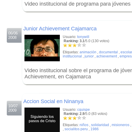
Video institucional de programa para jóvenes
.
.
Junior Achievement Cajamarca
06/06
Usuario:
tonywill
2008
Ranking: 3.1
/5.0 (130 votos)
Etiquetas:
animación
,
documental
,
escola
institucional
,
junior
,
achievement
,
empres
Video institucional sobre el programa de jóv
Achievement, en Cajamarca
.
.
Accion Social en Ninanya
10/07
Usuario:
cquispe
2009
Ranking: 2.9
/5.0 (83 votos)
Etiquetas:
niños
,
solidaridad
,
misioneros
,
,
socialitos peru
,
1986