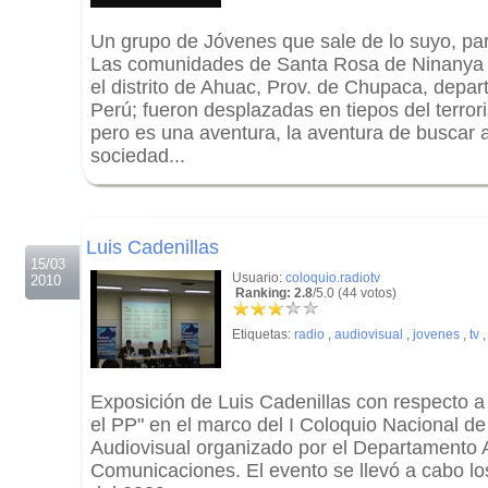
Un grupo de Jóvenes que sale de lo suyo, par
Las comunidades de Santa Rosa de Ninanya 
el distrito de Ahuac, Prov. de Chupaca, depa
Perú; fueron desplazadas en tiepos del terrori
pero es una aventura, la aventura de buscar a 
sociedad...
.
.
Luis Cadenillas
15/03
Usuario:
coloquio.radiotv
2010
Ranking: 2.8
/5.0 (44 votos)
Etiquetas:
radio
,
audiovisual
,
jovenes
,
tv
Exposición de Luis Cadenillas con respecto 
el PP" en el marco del I Coloquio Nacional d
Audiovisual organizado por el Departamento
Comunicaciones. El evento se llevó a cabo los