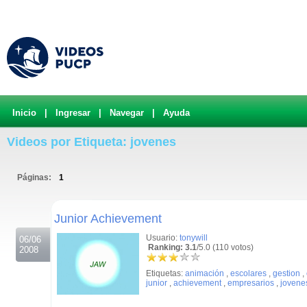
Inicio
|
Ingresar
|
Navegar
|
Ayuda
Videos por Etiqueta: jovenes
Páginas:
1
.
Junior Achievement
Usuario:
tonywill
06/06
Ranking: 3.1
/5.0 (110 votos)
2008
Etiquetas:
animación
,
escolares
,
gestion
,
junior
,
achievement
,
empresarios
,
jovene