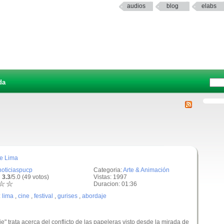
audios
blog
elabs
da
de Lima
noticiaspucp
Categoria:
Arte & Animación
 3.3
/5.0 (49 votos)
Vistas: 1997
Duracion: 01:36
:
lima
,
cine
,
festival
,
gurises
,
abordaje
e" trata acerca del conflicto de las papeleras visto desde la mirada de