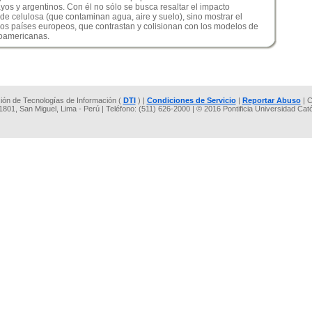
os y argentinos. Con él no sólo se busca resaltar el impacto
 de celulosa (que contaminan agua, aire y suelo), sino mostrar el
los países europeos, que contrastan y colisionan con los modelos de
noamericanas.
cción de Tecnologías de Información (
DTI
) |
Condiciones de Servicio
|
Reportar Abuso
| C
 1801, San Miguel, Lima - Perú | Teléfono: (511) 626-2000 | © 2016 Pontificia Universidad Cat