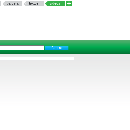
paideia
textos
videos