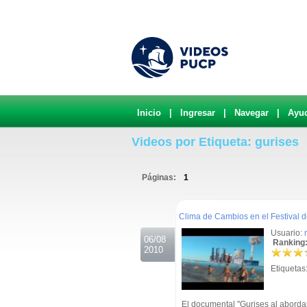
Inicio
|
Ingresar
|
Navegar
|
Ayu
Videos por Etiqueta: gurises
Páginas:
1
.
Clima de Cambios en el Festival 
Usuario:
06/08
Ranking:
2010
Etiquetas
El documental "Gurises al abordaj