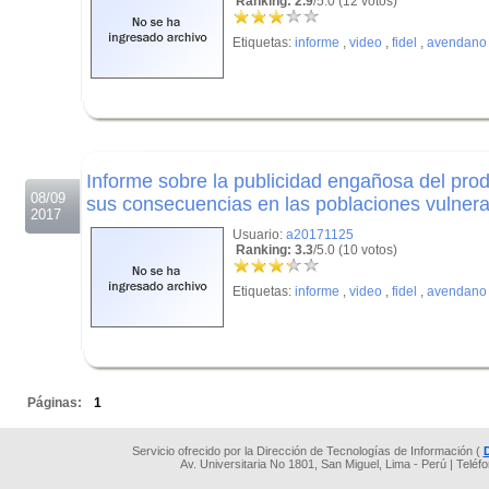
Ranking: 2.9
/5.0 (12 votos)
Etiquetas:
informe
,
video
,
fidel
,
avendano
.
.
Informe sobre la publicidad engañosa del prod
08/09
sus consecuencias en las poblaciones vulner
2017
Usuario:
a20171125
Ranking: 3.3
/5.0 (10 votos)
Etiquetas:
informe
,
video
,
fidel
,
avendano
.
Páginas:
1
Servicio ofrecido por la Dirección de Tecnologías de Información (
Av. Universitaria No 1801, San Miguel, Lima - Perú | Teléf