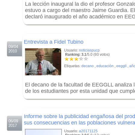
La lección inaugural la dio el profesor Gonzalo
estuvo a cargo del maestro Jaime Guardia. El
declaró inaugurado el año académico en EE
.
.
Entrevista a Fidel Tubino
09/04
Usuario:
noticiaspucp
2010
Ranking: 3.1
/5.0 (93 votos)
Etiquetas:
decano
,
educación
,
eeggll
,
añ
El decano de la facultad de EEGGLL analiza l
de los estudiantes por esta unidad que cumpl
.
.
Informe sobre la publicidad engañosa del prod
06/09
sus consecuencias en las poblaciones vulner
2017
Usuario:
a20171125