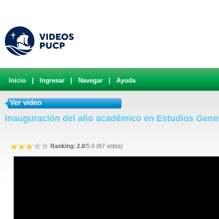
Inicio
|
Ingresar
|
Navegar
|
Ayuda
Ver video
Inauguración del año académico en Estudios Gener
Ranking: 2.8
/5.0 (87 votos)