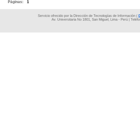
Páginas:
1
Servicio ofrecido por la Dirección de Tecnologías de Información (
Av. Universitaria No 1801, San Miguel, Lima - Perú | Teléf