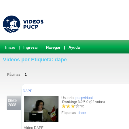
Inicio
|
Ingresar
|
Navegar
|
Ayuda
Videos por Etiqueta: dape
Páginas:
1
.
DAPE
Usuario:
pucpvirtual
06/05
Ranking: 3.0
/5.0 (92 votos)
2008
Etiquetas:
dape
Video DAPE