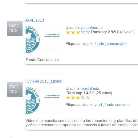
.
.
DAPE 2013
24/02
Usuario:
ysabelperalta
2013
Ranking: 2.9
/5.0 (8 votos)
Etiquetas:
dape
,
fondo
,
concursable
Fondo Concursable
.
.
FCVRAd 2013_tutorial
25/02
Usuario:
mestefania
2013
Ranking: 3.4
/5.0 (25 votos)
Etiquetas:
dape
,
vrad
,
fondo concursal
Video que muestra cómo acceder a los lineamientos y plantillas 
y cómo presentar la propuesta de proyecto a traves del campus vi
.