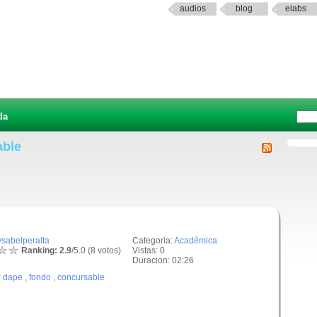
audios
blog
elabs
da
able
ysabelperalta
Categoria:
Académica
Ranking: 2.9
/5.0 (8 votos)
Vistas: 0
Duracion: 02:26
:
dape
,
fondo
,
concursable