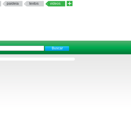
paideia
textos
videos