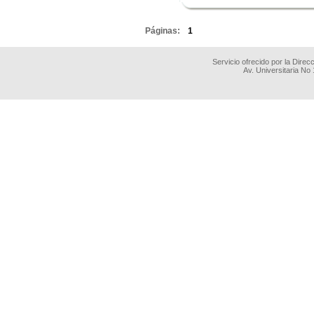
.
Páginas:
1
Servicio ofrecido por la Dire
Av. Universitaria No