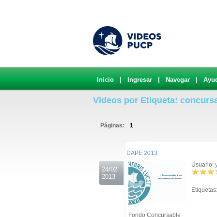
Inicio
|
Ingresar
|
Navegar
|
Ayu
Videos por Etiqueta: concurs
Páginas:
1
.
DAPE 2013
Usuario:
24/02
2013
Etiquetas
Fondo Concursable