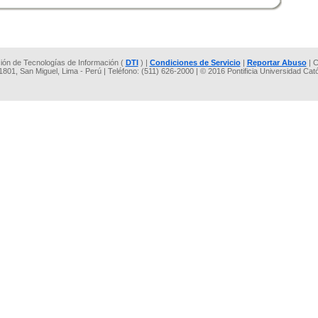
cción de Tecnologías de Información (
DTI
) |
Condiciones de Servicio
|
Reportar Abuso
| C
 1801, San Miguel, Lima - Perú | Teléfono: (511) 626-2000 | © 2016 Pontificia Universidad Cat