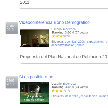
2011.
.
.
Videoconferencia Bono Demográfico
25/02
Usuario:
mberrocal
2010
Ranking: 3.0
/5.0 (57 votos)
Etiquetas:
,
politica
,
2008
,
capacitacion
,
p
descentralizacion
,
dpatc
Propuesta del Plan Nacional de Poblacion 2
.
.
Si es posible o no
24/03
Usuario:
mberrocal
2010
Ranking: 3.0
/5.0 (74 votos)
Etiquetas:
desarrollo
,
capacitacion
,
mimde