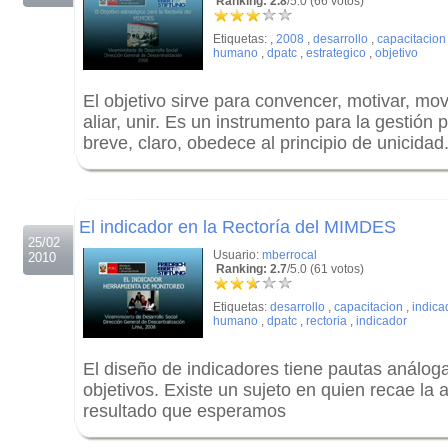
Ranking: 2.8
/5.0 (66 votos)
Etiquetas:
,
2008
,
desarrollo
,
capacitacion
humano
,
dpatc
,
estrategico
,
objetivo
El objetivo sirve para convencer, motivar, movil
aliar, unir. Es un instrumento para la gestión 
breve, claro, obedece al principio de unicidad
.
.
El indicador en la Rectoría del MIMDES
25/02
Usuario:
mberrocal
2010
Ranking: 2.7
/5.0 (61 votos)
Etiquetas:
desarrollo
,
capacitacion
,
indica
humano
,
dpatc
,
rectoria
,
indicador
El diseño de indicadores tiene pautas análoga
objetivos. Existe un sujeto en quien recae la 
resultado que esperamos
.