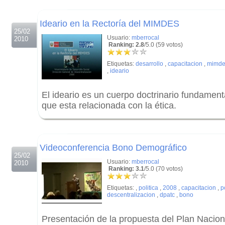
.
Ideario en la Rectoría del MIMDES
25/02
Usuario:
mberrocal
2010
Ranking: 2.8
/5.0 (59 votos)
Etiquetas:
desarrollo
,
capacitacion
,
mimde
,
ideario
El ideario es un cuerpo doctrinario fundamenta
que esta relacionada con la ética.
.
.
Videoconferencia Bono Demográfico
25/02
Usuario:
mberrocal
2010
Ranking: 3.1
/5.0 (70 votos)
Etiquetas:
,
politica
,
2008
,
capacitacion
,
p
descentralizacion
,
dpatc
,
bono
Presentación de la propuesta del Plan Nacion