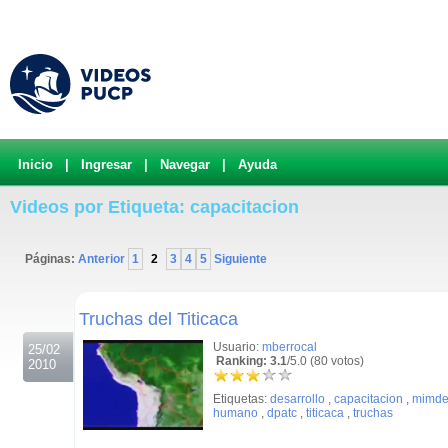
Inicio
|
Ingresar
|
Navegar
|
Ayuda
Videos por Etiqueta: capacitacion
Páginas:
Anterior
1
2
3
4
5
Siguiente
.
Truchas del Titicaca
Usuario:
mberrocal
25/02
Ranking: 3.1
/5.0 (80 votos)
2010
Etiquetas:
desarrollo
,
capacitacion
,
mimde
humano
,
dpatc
,
titicaca
,
truchas