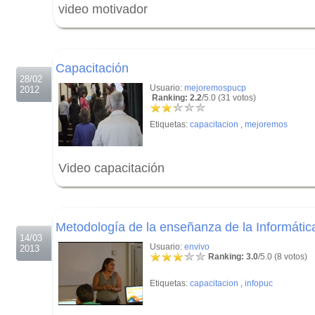
video motivador
.
.
Capacitación
28/02
Usuario:
mejoremospucp
2012
Ranking: 2.2
/5.0 (31 votos)
Etiquetas:
capacitacion
,
mejoremos
Video capacitación
.
.
Metodología de la enseñanza de la Informática
14/03
Usuario:
envivo
2013
Ranking: 3.0
/5.0 (8 votos)
Etiquetas:
capacitacion
,
infopuc