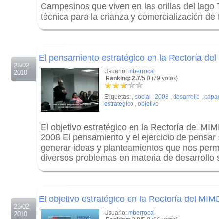
Campesinos que viven en las orillas del lago T
técnica para la crianza y comercialización de
.
.
El pensamiento estratégico en la Rectoría d
25/02
Usuario:
mberrocal
2010
Ranking: 2.7
/5.0 (79 votos)
Etiquetas:
,
social
,
2008
,
desarrollo
,
capac
estrategico
,
objetivo
El objetivo estratégico en la Rectoría del M
2008 El pensamiento y el ejercicio de pensar
generar ideas y planteamientos que nos permi
diversos problemas en materia de desarrollo s
.
.
El objetivo estratégico en la Rectoría del MI
25/02
Usuario:
mberrocal
2010