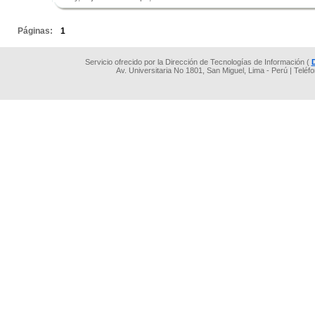
.
Páginas:
1
Servicio ofrecido por la Dirección de Tecnologías de Información (
Av. Universitaria No 1801, San Miguel, Lima - Perú | Teléf