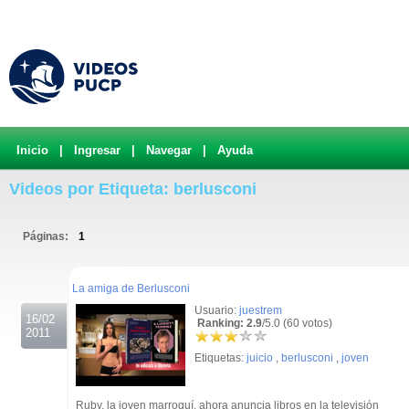
Inicio
|
Ingresar
|
Navegar
|
Ayuda
Videos por Etiqueta: berlusconi
Páginas:
1
.
La amiga de Berlusconi
Usuario:
juestrem
16/02
Ranking: 2.9
/5.0 (60 votos)
2011
Etiquetas:
juicio
,
berlusconi
,
joven
Ruby, la joven marroquí, ahora anuncia libros en la televisión