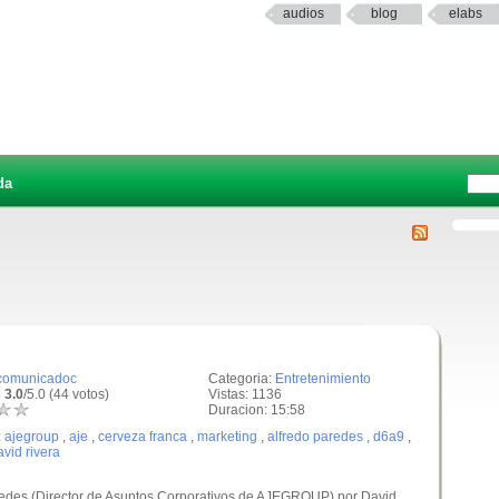
audios
blog
elabs
da
comunicadoc
Categoria:
Entretenimiento
 3.0
/5.0 (44 votos)
Vistas: 1136
Duracion: 15:58
:
ajegroup
,
aje
,
cerveza franca
,
marketing
,
alfredo paredes
,
d6a9
,
avid rivera
aredes (Director de Asuntos Corporativos de AJEGROUP) por David