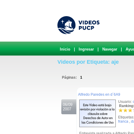
Inicio
|
Ingresar
|
Navegar
|
Ayu
Videos por Etiqueta: aje
Páginas:
1
.
Alfredo Paredes en d´6A9
Usuario:
06/09
Ranking:
2007
Etiquetas
franca
,
d
Entrevista realizada a Alfredo P