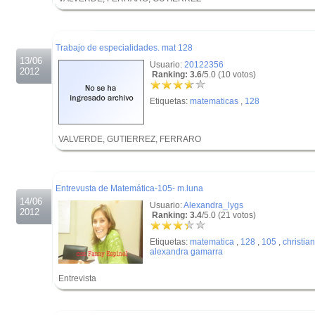
.
.
Trabajo de especialidades. mat 128
13/06
Usuario:
20122356
2012
Ranking: 3.6
/5.0 (10 votos)
Etiquetas:
matematicas
,
128
VALVERDE, GUTIERREZ, FERRARO
.
.
Entrevusta de Matemática-105- m.luna
14/06
Usuario:
Alexandra_lygs
2012
Ranking: 3.4
/5.0 (21 votos)
Etiquetas:
matematica
,
128
,
105
,
christia
alexandra gamarra
Entrevista
.
.