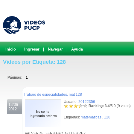
Inicio
|
Ingresar
|
Navegar
|
Ayuda
Videos por Etiqueta: 128
Páginas:
1
.
Trabajo de especialidades. mat 128
Usuario:
20122356
13/06
Ranking: 3.4
/5.0 (9 votos)
2012
Etiquetas:
matematicas
,
128
VALVERDE, FERRARO, GUTIERREZ