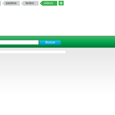
paideia
textos
videos