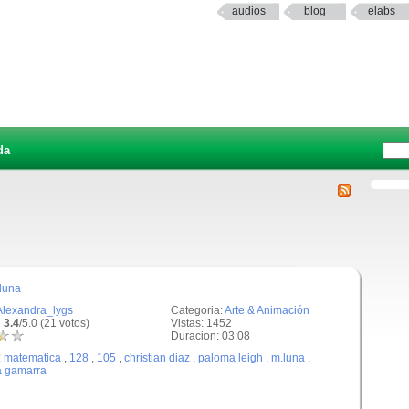
audios
blog
elabs
da
luna
Alexandra_lygs
Categoria:
Arte & Animación
 3.4
/5.0 (21 votos)
Vistas: 1452
Duracion: 03:08
:
matematica
,
128
,
105
,
christian diaz
,
paloma leigh
,
m.luna
,
a gamarra