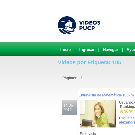
Inicio
|
Ingresar
|
Navegar
|
Ayu
Videos por Etiqueta: 105
Páginas:
1
.
Entrevusta de Matemática-105- m.
Usuario:
14/06
Ranking:
2012
Etiquetas
alexandr
Entrevista