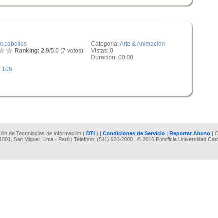
m.cabellos
Categoria:
Arte & Animación
Ranking: 2.9
/5.0 (7 votos)
Vistas: 0
Duracion: 00:00
:
105
cción de Tecnologías de Información (
DTI
) |
Condiciones de Servicio
|
Reportar Abuso
| C
 1801, San Miguel, Lima - Perú | Teléfono: (511) 626-2000 | © 2016 Pontificia Universidad Cat