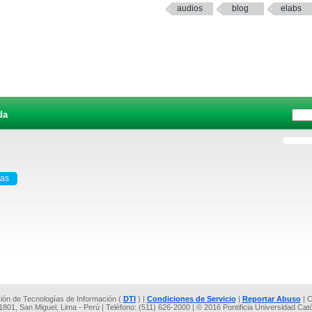
audios
blog
elabs
da
tas
cción de Tecnologías de Información (
DTI
) |
Condiciones de Servicio
|
Reportar Abuso
| C
 1801, San Miguel, Lima - Perú | Teléfono: (511) 626-2000 | © 2016 Pontificia Universidad Cat