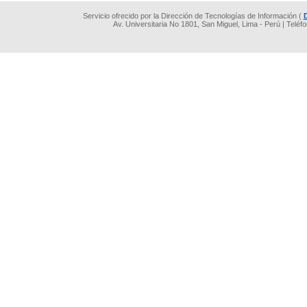
Servicio ofrecido por la Dirección de Tecnologías de Información (
Av. Universitaria No 1801, San Miguel, Lima - Perú | Teléf