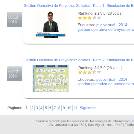
Gestión Operativa de Proyectos Sociales - Parte 1- Simulación de 
Ranking: 2.9
/5.0 (28 votos)
05/12
2014
Etiquetas:
pucpvirtual
,
2014
,
gestion operativa de proyectos s
.
.
.
Gestión Operativa de Proyectos Sociales - Parte 2- Simulación de 
Ranking: 3.0
/5.0 (28 votos)
05/12
2014
Etiquetas:
pucpvirtual
,
2014
,
gestion operativa de proyectos s
.
.
Páginas:
1
2
3
4
5
6
7
8
9
10
11
Siguiente
Servicio ofrecido por la Dirección de Tecnologías de Información (
Av. Universitaria No 1801, San Miguel, Lima - Perú | Teléf