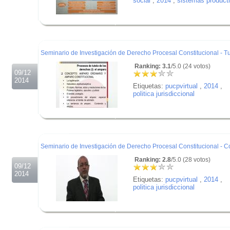
social
,
2014
,
sistemas producti
.
.
.
Seminario de Investigación de Derecho Procesal Constitucional - T
Ranking: 3.1
/5.0 (24 votos)
09/12
2014
Etiquetas:
pucpvirtual
,
2014
,
politica jurisdiccional
.
.
.
Seminario de Investigación de Derecho Procesal Constitucional - Co
Ranking: 2.8
/5.0 (28 votos)
09/12
2014
Etiquetas:
pucpvirtual
,
2014
,
politica jurisdiccional
.
.
.