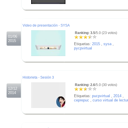
.
.
.
Video de presentación - SYSA
Ranking: 3.5
/5.0 (23 votos)
01/06
2015
Etiquetas:
2015
,
sysa
,
pycpvirtual
.
.
.
Historieta - Sesión 3
Ranking: 2.6
/5.0 (30 votos)
12/12
2014
Etiquetas:
pucpvirtual
,
2014
,
ceprepuc
,
curso virtual de lectu
.
.
.