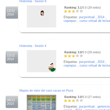
Historieta - Sesión 8
Ranking: 3.1
/5.0 (29 votos)
12/12
2014
Etiquetas:
pucpvirtual
,
2014
,
ceprepuc
,
curso virtual de lectu
.
.
.
Historieta - Sesión 4
Ranking: 3.0
/5.0 (29 votos)
12/12
2014
Etiquetas:
pucpvirtual
,
2014
,
ceprepuc
,
curso virtual de lectu
.
.
.
Mapeo de valor del caso cacao en Piura
Ranking: 3.0
/5.0 (27 votos)
09/12
2014
Etiquetas:
pucpvirtual
,
gerencia