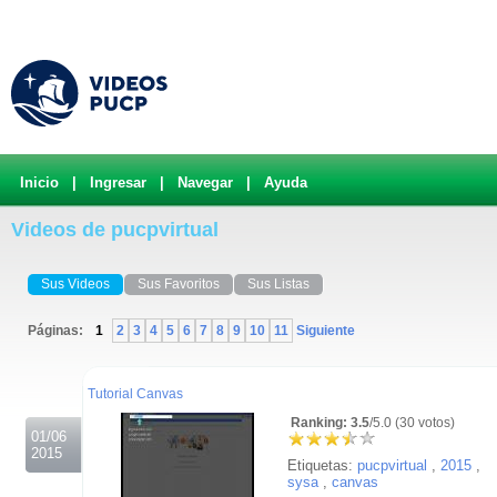
Inicio
|
Ingresar
|
Navegar
|
Ayuda
Videos de pucpvirtual
Sus Videos
Sus Favoritos
Sus Listas
Páginas:
1
2
3
4
5
6
7
8
9
10
11
Siguiente
.
Tutorial Canvas
Ranking: 3.5
/5.0 (30 votos)
01/06
2015
Etiquetas:
pucpvirtual
,
2015
,
sysa
,
canvas