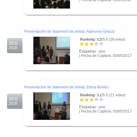
.
.
.
Presentación de statement de artista: Alphonse Giraud
Ranking: 3.2
/5.0 (28 votos)
26/11
2018
Etiquetas:
arte
| Fecha de Captura: 03/05/2017
.
.
.
Presentación de statement de artista: Elena Bolduc
Ranking: 3.1
/5.0 (21 votos)
26/11
2018
Etiquetas:
arte
| Fecha de Captura: 03/05/2017
.
.
.