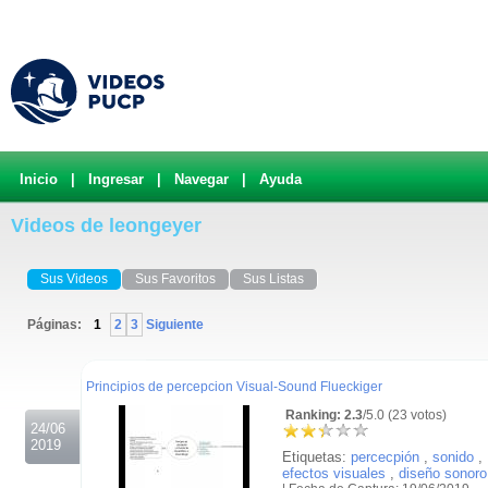
Inicio
|
Ingresar
|
Navegar
|
Ayuda
Videos de leongeyer
Sus Videos
Sus Favoritos
Sus Listas
Páginas:
1
2
3
Siguiente
.
Principios de percepcion Visual-Sound Flueckiger
Ranking: 2.3
/5.0 (23 votos)
24/06
2019
Etiquetas:
percecpión
,
sonido
,
efectos visuales
,
diseño sonoro