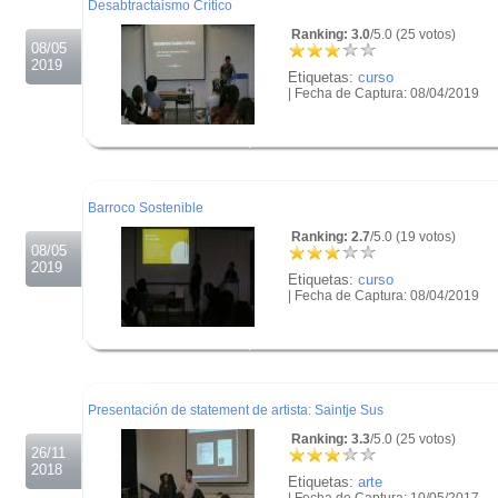
Desabtractaismo Crítico
Ranking: 3.0
/5.0 (25 votos)
08/05
2019
Etiquetas:
curso
| Fecha de Captura: 08/04/2019
.
.
.
Barroco Sostenible
Ranking: 2.7
/5.0 (19 votos)
08/05
2019
Etiquetas:
curso
| Fecha de Captura: 08/04/2019
.
.
.
Presentación de statement de artista: Saintje Sus
Ranking: 3.3
/5.0 (25 votos)
26/11
2018
Etiquetas:
arte
| Fecha de Captura: 10/05/2017