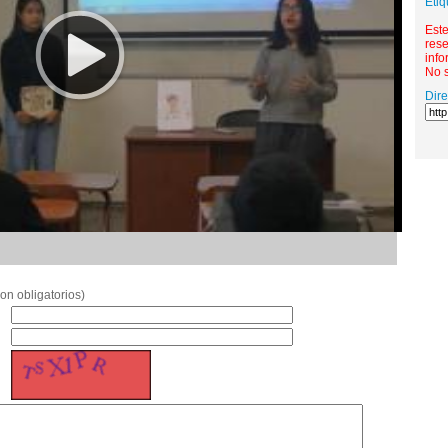
Etiq
Est
rese
info
No s
Dir
on obligatorios)