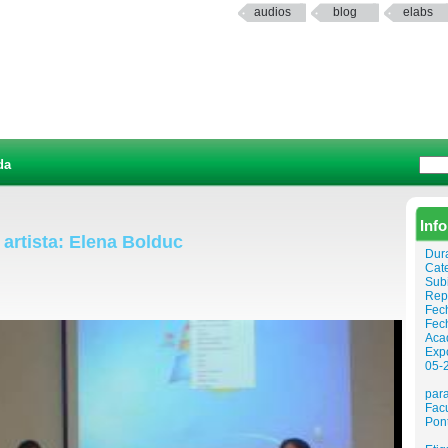
audios
blog
elabs
da
Inf
artista: Elena Bolduc
Dur
Cat
Sub
Rep
Fech
Fec
Aca
Expo
05-
para
Facu
Pont