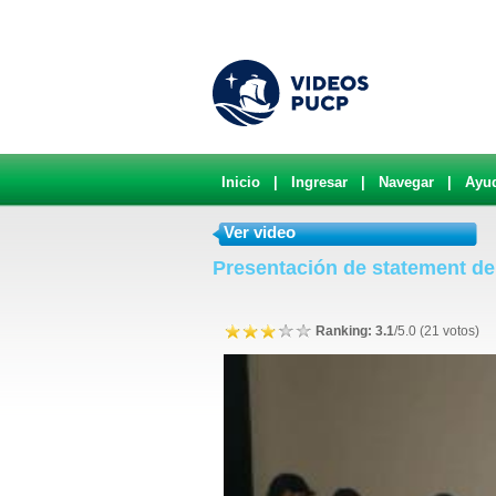
Inicio
|
Ingresar
|
Navegar
|
Ayu
Ver video
Presentación de statement de 
Ranking: 3.1
/5.0 (21 votos)