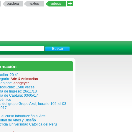
paideia
textos
videos
ormación
ación: 20:41
egoría:
Arte & Animación
ido por:
leongeyer
roducido: 1588 veces
a de Ingreso: 26/11/18
ha de Captura: 03/05/17
démico
 del grupo Grupo Azul, horario 102, el 03-
2017
 el curso Introducción al Arte
ltad de Artes y Diseño
ificia Universidad Católica del Perú