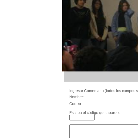
Ingresar Comentario (todos los campos s
Nombre:
Correo:
Escriba el código que aparece: