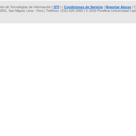
cción de Tecnologías de Información (
DTI
) |
Condiciones de Servicio
|
Reportar Abuso
| C
 1801, San Miguel, Lima - Perú | Teléfono: (511) 626-2000 | © 2016 Pontificia Universidad Cat