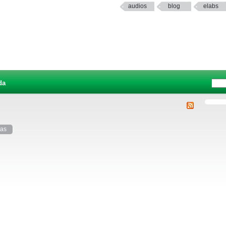
audios
blog
elabs
da
tas