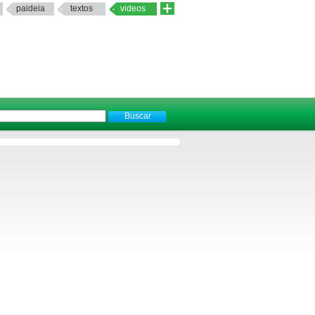
paideia
textos
videos