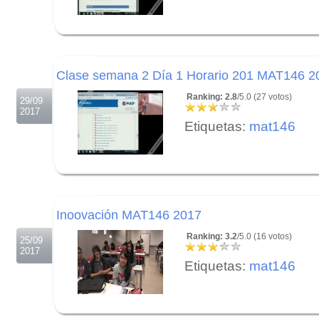
.
.
.
Clase semana 2 Día 1 Horario 201 MAT146 2
Ranking: 2.8
/5.0 (27 votos)
29/09
2017
Etiquetas:
mat146
.
.
.
Inoovación MAT146 2017
Ranking: 3.2
/5.0 (16 votos)
25/09
2017
Etiquetas:
mat146
.
.