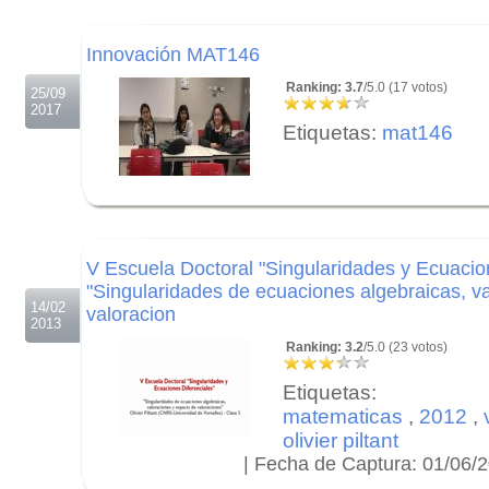
.
Innovación MAT146
Ranking: 3.7
/5.0 (17 votos)
25/09
2017
Etiquetas:
mat146
.
.
.
V Escuela Doctoral "Singularidades y Ecuacion
"Singularidades de ecuaciones algebraicas, v
14/02
valoracion
2013
Ranking: 3.2
/5.0 (23 votos)
Etiquetas:
matematicas
,
2012
,
olivier piltant
| Fecha de Captura: 01/06/
.
.