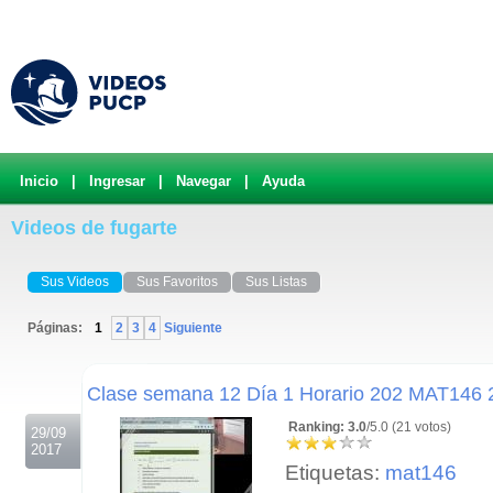
Inicio
|
Ingresar
|
Navegar
|
Ayuda
Videos de fugarte
Sus Videos
Sus Favoritos
Sus Listas
Páginas:
1
2
3
4
Siguiente
.
Clase semana 12 Día 1 Horario 202 MAT146
Ranking: 3.0
/5.0 (21 votos)
29/09
2017
Etiquetas:
mat146