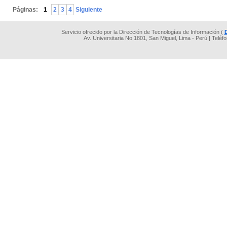
Páginas:
1
2
3
4
Siguiente
Servicio ofrecido por la Dirección de Tecnologías de Información (
Av. Universitaria No 1801, San Miguel, Lima - Perú | Teléf