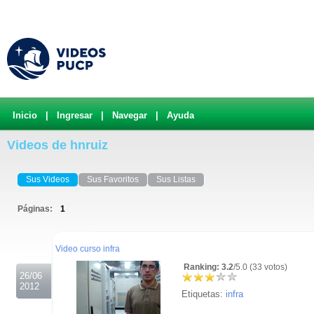
Inicio
|
Ingresar
|
Navegar
|
Ayuda
Videos de hnruiz
Sus Videos
Sus Favoritos
Sus Listas
Páginas:
1
.
Video curso infra
Ranking: 3.2
/5.0 (33 votos)
26/06
2012
Etiquetas:
infra