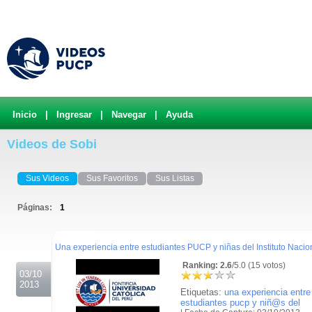
Inicio
|
Ingresar
|
Navegar
|
Ayuda
Videos de Sobi
Sus Videos
Sus Favoritos
Sus Listas
Páginas:
1
.
Una experiencia entre estudiantes PUCP y niñas del Instituto Nacio
Ranking: 2.6
/5.0 (15 votos)
03/10
2013
Etiquetas:
una experiencia entre
estudiantes pucp y niñ@s del