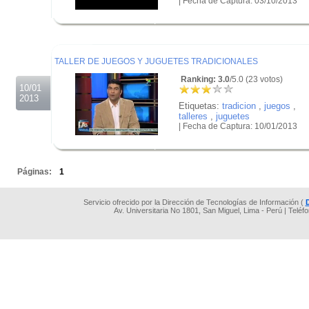
| Fecha de Captura: 03/10/2013
.
.
.
TALLER DE JUEGOS Y JUGUETES TRADICIONALES
Ranking: 3.0
/5.0 (23 votos)
10/01
2013
Etiquetas:
tradicion
,
juegos
,
talleres
,
juguetes
| Fecha de Captura: 10/01/2013
.
.
Páginas:
1
Servicio ofrecido por la Dirección de Tecnologías de Información (
Av. Universitaria No 1801, San Miguel, Lima - Perú | Teléf