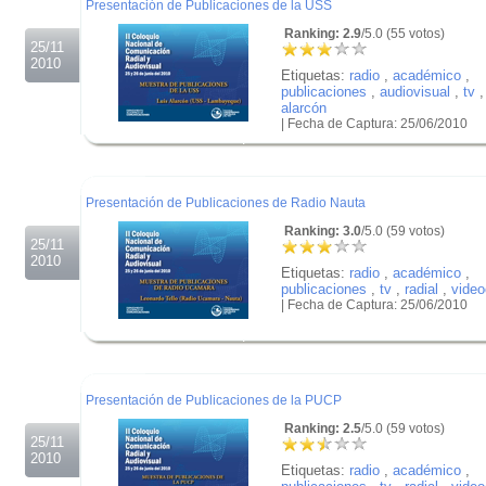
Presentación de Publicaciones de la USS
Ranking: 2.9
/5.0 (55 votos)
25/11
2010
Etiquetas:
radio
,
académico
,
publicaciones
,
audiovisual
,
tv
alarcón
| Fecha de Captura: 25/06/2010
.
.
.
Presentación de Publicaciones de Radio Nauta
Ranking: 3.0
/5.0 (59 votos)
25/11
2010
Etiquetas:
radio
,
académico
,
publicaciones
,
tv
,
radial
,
video
| Fecha de Captura: 25/06/2010
.
.
.
Presentación de Publicaciones de la PUCP
Ranking: 2.5
/5.0 (59 votos)
25/11
2010
Etiquetas:
radio
,
académico
,