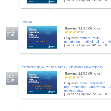
| Fecha de Captura: 25/06/2010
.
.
.
Clausura
Ranking: 3.1
/5.0 (58 votos)
29/11
2010
Etiquetas:
dettleff
,
radio
,
académico
,
audiovisual
,
tv
,
cl
| Fecha de Captura: 26/06/2010
.
.
.
Pesentación de la Red de Radios y Televisoras Universitarias
Ranking: 2.9
/5.0 (58 votos)
25/11
2010
Etiquetas:
radio
,
académico
,
red
,
menendez
,
audiovisual
,
t
universitarias
| Fecha de Captura: 25/06/2010
.
.
.