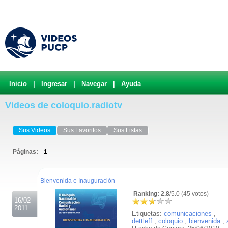
Inicio
|
Ingresar
|
Navegar
|
Ayuda
Videos de coloquio.radiotv
Sus Videos
Sus Favoritos
Sus Listas
Páginas:
1
.
Bienvenida e Inauguración
Ranking: 2.8
/5.0 (45 votos)
16/02
2011
Etiquetas:
comunicaciones
,
dettleff
,
coloquio
,
bienvenida
,