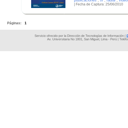
publicaciones
,
tv
,
radial
,
video
| Fecha de Captura: 25/06/2010
.
.
Páginas:
1
Servicio ofrecido por la Dirección de Tecnologías de Información (
Av. Universitaria No 1801, San Miguel, Lima - Perú | Teléf