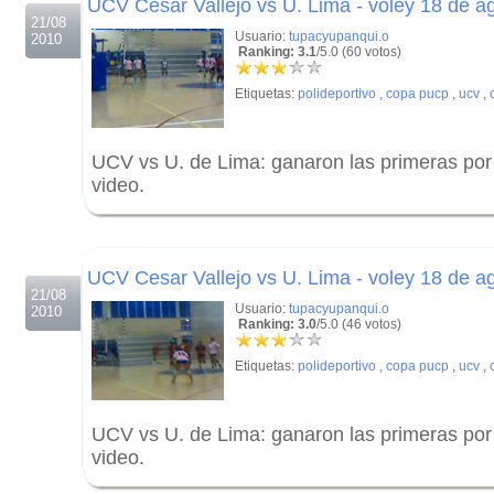
UCV Cesar Vallejo vs U. Lima - voley 18 de a
21/08
Usuario:
tupacyupanqui.o
2010
Ranking: 3.1
/5.0 (60 votos)
Etiquetas:
polideportivo
,
copa pucp
,
ucv
,
UCV vs U. de Lima: ganaron las primeras por 
video.
.
.
UCV Cesar Vallejo vs U. Lima - voley 18 de a
21/08
Usuario:
tupacyupanqui.o
2010
Ranking: 3.0
/5.0 (46 votos)
Etiquetas:
polideportivo
,
copa pucp
,
ucv
,
UCV vs U. de Lima: ganaron las primeras por 
video.
.