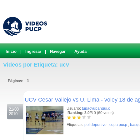
Inicio
|
Ingresar
|
Navegar
|
Ayuda
Videos por Etiqueta: ucv
Páginas:
1
.
UCV Cesar Vallejo vs U. Lima - voley 18 de a
Usuario:
tupacyupanqui.o
21/08
Ranking: 3.0
/5.0 (60 votos)
2010
Etiquetas:
polideportivo
,
copa pucp
,
basqu