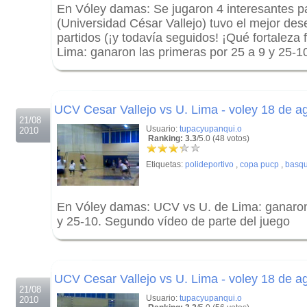
En Vóley damas: Se jugaron 4 interesantes p
(Universidad César Vallejo) tuvo el mejor de
partidos (¡y todavía seguidos! ¡Qué fortaleza 
Lima: ganaron las primeras por 25 a 9 y 25-1
.
.
UCV Cesar Vallejo vs U. Lima - voley 18 de a
21/08
Usuario:
tupacyupanqui.o
2010
Ranking: 3.3
/5.0 (48 votos)
Etiquetas:
polideportivo
,
copa pucp
,
basqu
En Vóley damas: UCV vs U. de Lima: ganaron 
y 25-10. Segundo vídeo de parte del juego
.
.
UCV Cesar Vallejo vs U. Lima - voley 18 de a
21/08
Usuario:
tupacyupanqui.o
2010