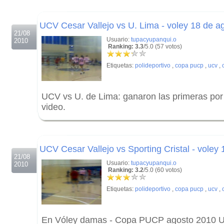
.
UCV Cesar Vallejo vs U. Lima - voley 18 de a
21/08
Usuario:
tupacyupanqui.o
2010
Ranking: 3.3
/5.0 (57 votos)
Etiquetas:
polideportivo
,
copa pucp
,
ucv
,
UCV vs U. de Lima: ganaron las primeras por 
video.
.
.
UCV Cesar Vallejo vs Sporting Cristal - voley
21/08
Usuario:
tupacyupanqui.o
2010
Ranking: 3.2
/5.0 (60 votos)
Etiquetas:
polideportivo
,
copa pucp
,
ucv
,
En Vóley damas - Copa PUCP agosto 2010 U