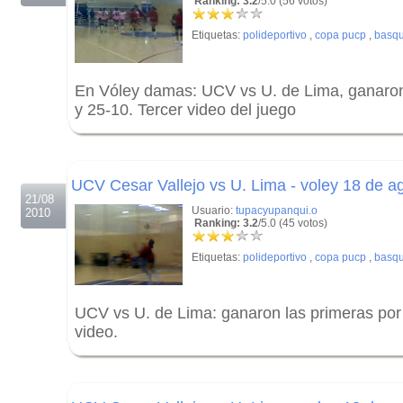
Ranking: 3.2
/5.0 (56 votos)
Etiquetas:
polideportivo
,
copa pucp
,
basqu
En Vóley damas: UCV vs U. de Lima, ganaron 
y 25-10. Tercer video del juego
.
.
UCV Cesar Vallejo vs U. Lima - voley 18 de a
21/08
Usuario:
tupacyupanqui.o
2010
Ranking: 3.2
/5.0 (45 votos)
Etiquetas:
polideportivo
,
copa pucp
,
basqu
UCV vs U. de Lima: ganaron las primeras por 
video.
.
.