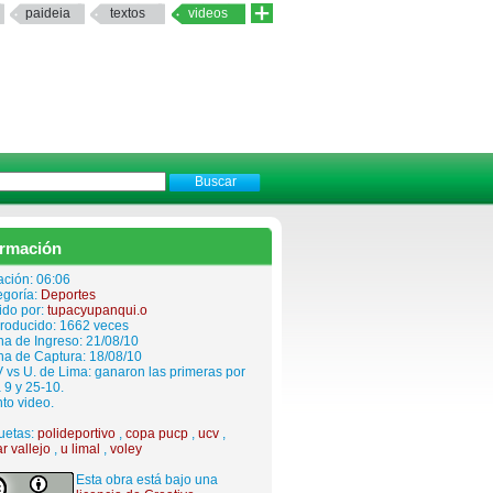
paideia
textos
videos
ormación
ación: 06:06
egoría:
Deportes
ido por:
tupacyupanqui.o
roducido: 1662 veces
a de Ingreso: 21/08/10
ha de Captura: 18/08/10
vs U. de Lima: ganaron las primeras por
 9 y 25-10.
to video.
uetas:
polideportivo
,
copa pucp
,
ucv
,
r vallejo
,
u limal
,
voley
Esta obra está bajo una