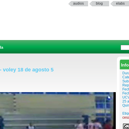
audios
blog
elabs
da
Inf
- voley 18 de agosto 5
Dur
Cat
Sub
Rep
Fech
Fec
UCV 
25 a
Quin
Etiq
cesa