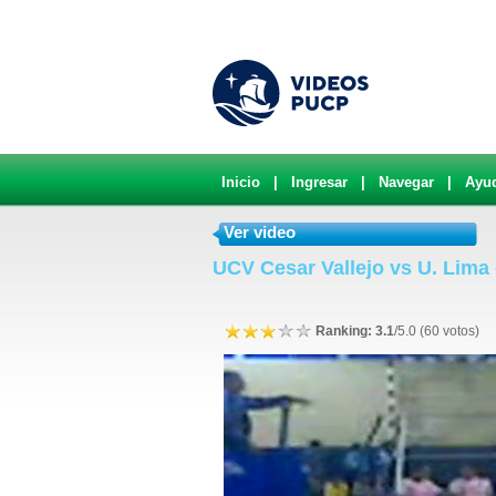
Inicio
|
Ingresar
|
Navegar
|
Ayu
Ver video
UCV Cesar Vallejo vs U. Lima 
Ranking: 3.1
/5.0 (60 votos)