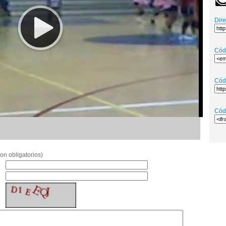
Dir
Cód
Cód
Cód
on obligatorios)