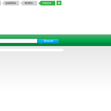
paideia
textos
videos