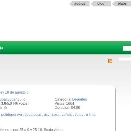
audios
blog
elabs
da
ley 18 de agosto 6
tupacyupanqui.o
Categoria:
Deportes
 3.0
/5.0 (46 votos)
Vistas: 1664
Duracion: 04:06
:
polideportivo
,
copa pucp
,
ucv
,
cesar vallejo
,
voley
,
u lima
rimeras por 25 a 9 y 25-10. Sexto video.