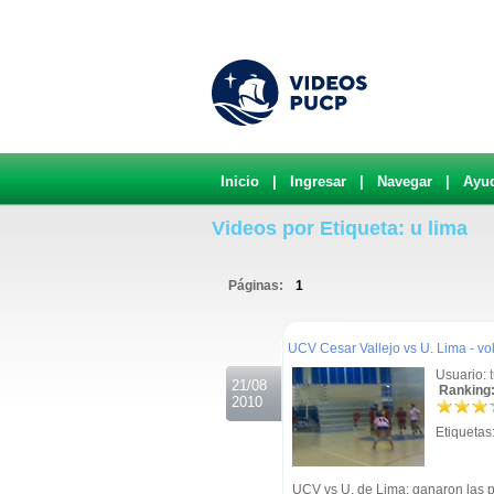
Inicio
|
Ingresar
|
Navegar
|
Ayu
Videos por Etiqueta: u lima
Páginas:
1
.
UCV Cesar Vallejo vs U. Lima - vo
Usuario:
21/08
Ranking:
2010
Etiquetas
UCV vs U. de Lima: ganaron las p