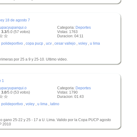
ley 18 de agosto 7
tupacyupanqui.o
Categoria:
Deportes
 3.3
/5.0 (57 votos)
Vistas: 1763
Duracion: 04:11
:
polideportivo
,
copa pucp
,
ucv
,
cesar vallejo
,
voley
,
u lima
imeras por 25 a 9 y 25-10. Ultimo video.
y 1
tupacyupanqui.o
Categoria:
Deportes
 3.0
/5.0 (53 votos)
Vistas: 1790
Duracion: 01:43
:
polideportivo
,
voley
,
u lima
,
latino
ino gano 25-22 y 25 - 17 a U. Lima. Valido por la Copa PUCP agosto
CP 2010