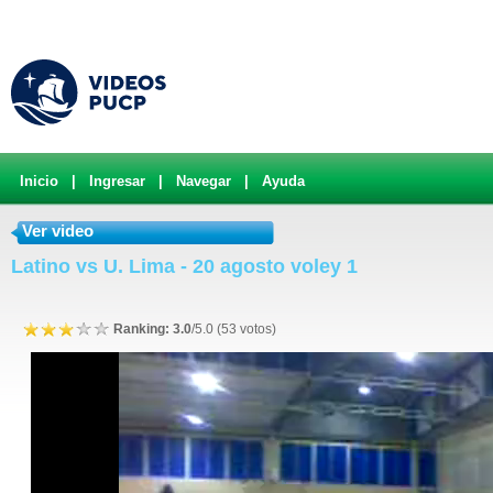
Inicio
|
Ingresar
|
Navegar
|
Ayuda
Ver video
Latino vs U. Lima - 20 agosto voley 1
Ranking: 3.0
/5.0 (53 votos)