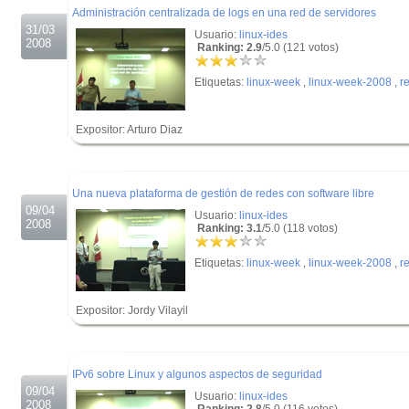
Administración centralizada de logs en una red de servidores
31/03
Usuario:
linux-ides
2008
Ranking: 2.9
/5.0 (121 votos)
Etiquetas:
linux-week
,
linux-week-2008
,
r
Expositor: Arturo Diaz
.
.
Una nueva plataforma de gestión de redes con software libre
09/04
Usuario:
linux-ides
2008
Ranking: 3.1
/5.0 (118 votos)
Etiquetas:
linux-week
,
linux-week-2008
,
r
Expositor: Jordy Vilayil
.
.
IPv6 sobre Linux y algunos aspectos de seguridad
09/04
Usuario:
linux-ides
2008