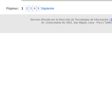
.
Páginas:
1
2
3
4
5
Siguiente
Servicio ofrecido por la Dirección de Tecnologías de Información (
Av. Universitaria No 1801, San Miguel, Lima - Perú | Teléf