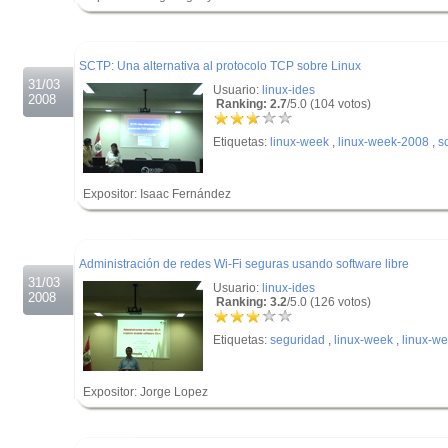
.
.
SCTP: Una alternativa al protocolo TCP sobre Linux
31/03
Usuario:
linux-ides
2008
Ranking: 2.7
/5.0 (104 votos)
Etiquetas:
linux-week
,
linux-week-2008
,
s
Expositor: Isaac Fernández
.
.
Administración de redes Wi-Fi seguras usando software libre
31/03
Usuario:
linux-ides
2008
Ranking: 3.2
/5.0 (126 votos)
Etiquetas:
seguridad
,
linux-week
,
linux-w
Expositor: Jorge Lopez
.
.