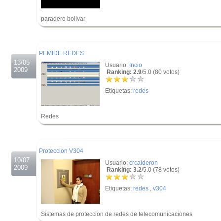
paradero bolivar
.
.
PEMIDE REDES
13/05
Usuario:
Incio
2009
Ranking: 2.9
/5.0 (80 votos)
Etiquetas:
redes
Redes
.
.
Proteccion V304
10/07
Usuario:
crcalderon
2009
Ranking: 3.2
/5.0 (78 votos)
Etiquetas:
redes
,
v304
Sistemas de proteccion de redes de telecomunicaciones