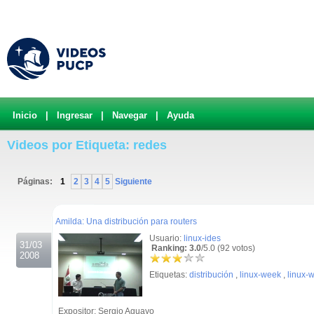
Inicio
|
Ingresar
|
Navegar
|
Ayuda
Videos por Etiqueta: redes
Páginas:
1
2
3
4
5
Siguiente
.
Amilda: Una distribución para routers
Usuario:
linux-ides
31/03
Ranking: 3.0
/5.0 (92 votos)
2008
Etiquetas:
distribución
,
linux-week
,
linux-
Expositor: Sergio Aguayo