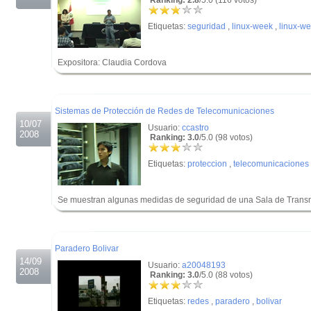
Ranking: 2.8
/5.0 (116 votos)
Etiquetas:
seguridad
,
linux-week
,
linux-w
Expositora: Claudia Cordova
.
.
Sistemas de Protección de Redes de Telecomunicaciones
10/07
Usuario:
ccastro
2008
Ranking: 3.0
/5.0 (98 votos)
Etiquetas:
proteccion
,
telecomunicaciones
Se muestran algunas medidas de seguridad de una Sala de Trans
.
.
Paradero Bolivar
14/09
Usuario:
a20048193
2008
Ranking: 3.0
/5.0 (88 votos)
Etiquetas:
redes
,
paradero
,
bolivar