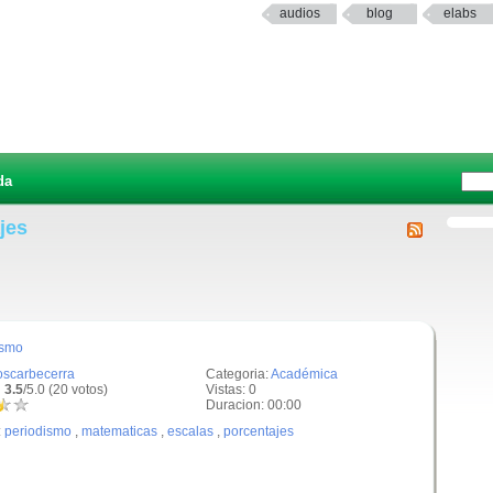
audios
blog
elabs
da
jes
ismo
oscarbecerra
Categoria:
Académica
 3.5
/5.0 (20 votos)
Vistas: 0
Duracion: 00:00
:
periodismo
,
matematicas
,
escalas
,
porcentajes