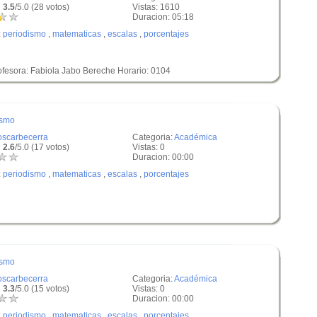
 3.5
/5.0 (28 votos)
Vistas: 1610
Duracion: 05:18
:
periodismo
,
matematicas
,
escalas
,
porcentajes
fesora: Fabiola Jabo Bereche Horario: 0104
ismo
oscarbecerra
Categoria:
Académica
 2.6
/5.0 (17 votos)
Vistas: 0
Duracion: 00:00
:
periodismo
,
matematicas
,
escalas
,
porcentajes
ismo
oscarbecerra
Categoria:
Académica
 3.3
/5.0 (15 votos)
Vistas: 0
Duracion: 00:00
:
periodismo
,
matematicas
,
escalas
,
porcentajes