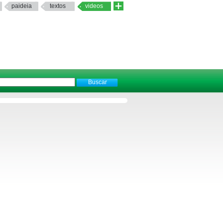
paideia
textos
videos