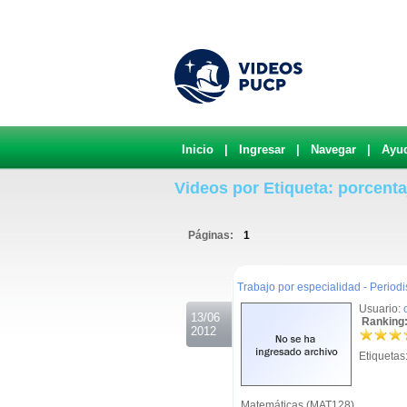
Inicio
|
Ingresar
|
Navegar
|
Ayu
Videos por Etiqueta: porcenta
Páginas:
1
.
Trabajo por especialidad - Period
Usuario:
13/06
Ranking:
2012
Etiquetas
Matemáticas (MAT128)