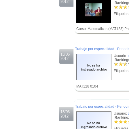
2012
Ranking:
Etiquetas
Curso: Matemáticas (MAT128) Pro
.
.
Trabajo por especialidad - Period
13/06
Usuario:
2012
Ranking:
Etiquetas
MAT128 0104
.
.
Trabajo por especialidad - Period
13/06
Usuario:
2012
Ranking:
Etiquetas