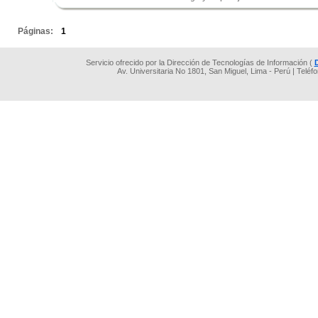
.
Páginas:
1
Servicio ofrecido por la Dirección de Tecnologías de Información (
Av. Universitaria No 1801, San Miguel, Lima - Perú | Teléf