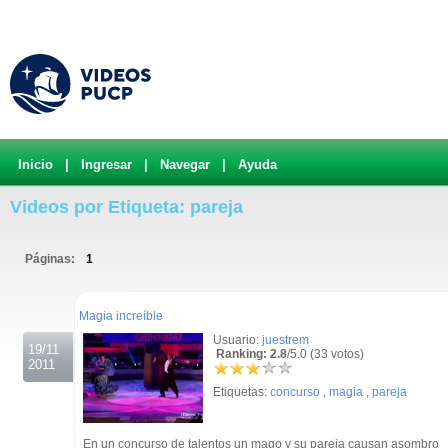
Inicio
|
Ingresar
|
Navegar
|
Ayuda
Videos por Etiqueta: pareja
Páginas:
1
.
Magia increíble
Usuario:
juestrem
19/11
Ranking: 2.8
/5.0 (33 votos)
2011
Etiquetas:
concurso
,
magia
,
pareja
En un concurso de talentos un mago y su pareja causan asombro