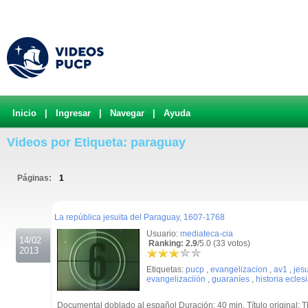
Inicio
|
Ingresar
|
Navegar
|
Ayuda
Videos por Etiqueta: paraguay
Páginas:
1
.
La república jesuita del Paraguay, 1607-1768
Usuario:
mediateca-cia
14/02
Ranking: 2.9
/5.0 (33 votos)
2013
Etiquetas:
pucp
,
evangelizacion
,
av1
,
jesu
evangelizaciión
,
guaraníes
,
historia ecles
Documental doblado al español Duración: 40 min. Título original: T