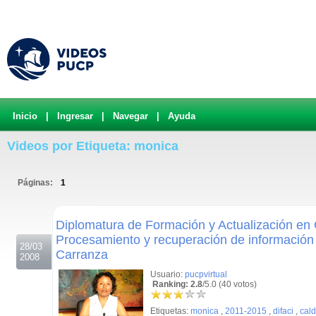
Inicio
|
Ingresar
|
Navegar
|
Ayuda
Videos por Etiqueta: monica
Páginas:
1
.
Diplomatura de Formación y Actualización en C
Procesamiento y recuperación de información
28/03
Carranza
2008
Usuario:
pucpvirtual
Ranking: 2.8
/5.0 (40 votos)
Etiquetas:
monica
,
2011-2015
,
difaci
,
cal