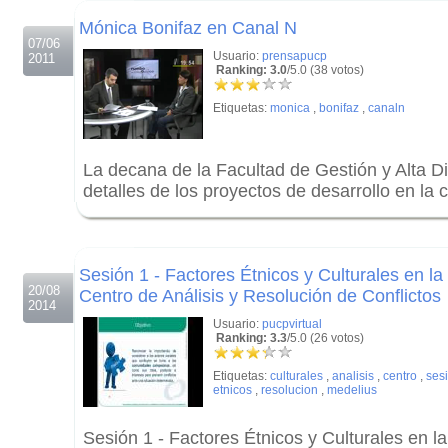
.
Mónica Bonifaz en Canal N
07/06
Usuario:
prensapucp
2011
Ranking: 3.0
/5.0 (38 votos)
Etiquetas:
monica
,
bonifaz
,
canaln
La decana de la Facultad de Gestión y Alta D
detalles de los proyectos de desarrollo en l
.
.
Sesión 1 - Factores Étnicos y Culturales en la
20/08
Centro de Análisis y Resolución de Conflictos
2014
Usuario:
pucpvirtual
Ranking: 3.3
/5.0 (26 votos)
Etiquetas:
culturales
,
analisis
,
centro
,
ses
etnicos
,
resolucion
,
medelius
Sesión 1 - Factores Étnicos y Culturales en l