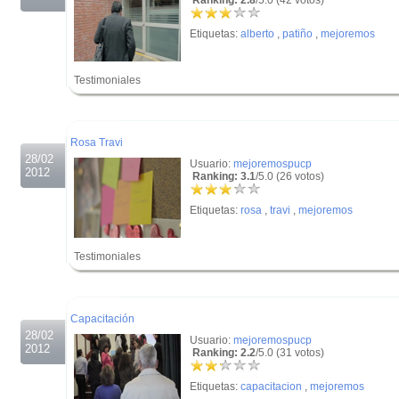
Ranking: 2.8
/5.0 (42 votos)
Etiquetas:
alberto
,
patiño
,
mejoremos
Testimoniales
.
.
Rosa Travi
28/02
Usuario:
mejoremospucp
2012
Ranking: 3.1
/5.0 (26 votos)
Etiquetas:
rosa
,
travi
,
mejoremos
Testimoniales
.
.
Capacitación
28/02
Usuario:
mejoremospucp
2012
Ranking: 2.2
/5.0 (31 votos)
Etiquetas:
capacitacion
,
mejoremos