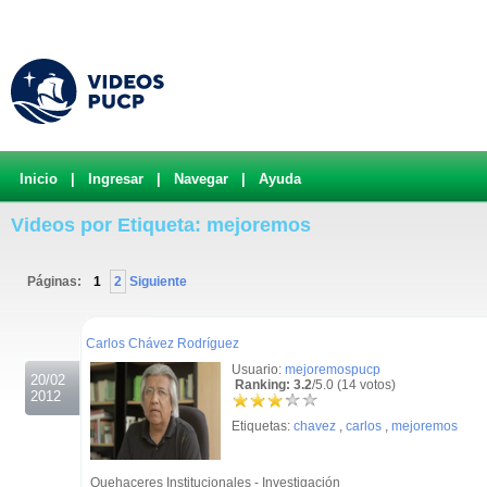
Inicio
|
Ingresar
|
Navegar
|
Ayuda
Videos por Etiqueta: mejoremos
Páginas:
1
2
Siguiente
.
Carlos Chávez Rodríguez
Usuario:
mejoremospucp
20/02
Ranking: 3.2
/5.0 (14 votos)
2012
Etiquetas:
chavez
,
carlos
,
mejoremos
Quehaceres Institucionales - Investigación