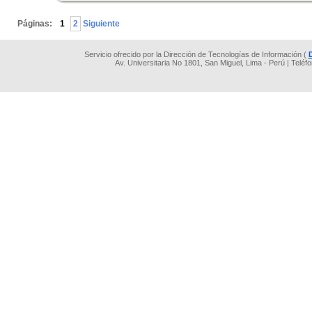
.
Páginas:
1
2
Siguiente
Servicio ofrecido por la Dirección de Tecnologías de Información (
Av. Universitaria No 1801, San Miguel, Lima - Perú | Teléf