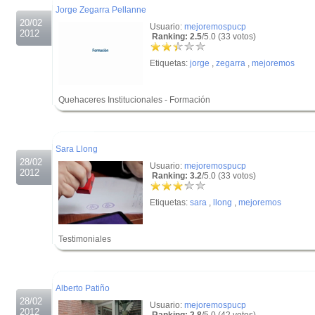
Jorge Zegarra Pellanne
20/02
Usuario:
mejoremospucp
2012
Ranking: 2.5
/5.0 (33 votos)
Etiquetas:
jorge
,
zegarra
,
mejoremos
Quehaceres Institucionales - Formación
.
.
Sara Llong
28/02
Usuario:
mejoremospucp
2012
Ranking: 3.2
/5.0 (33 votos)
Etiquetas:
sara
,
llong
,
mejoremos
Testimoniales
.
.
Alberto Patiño
28/02
Usuario:
mejoremospucp
2012