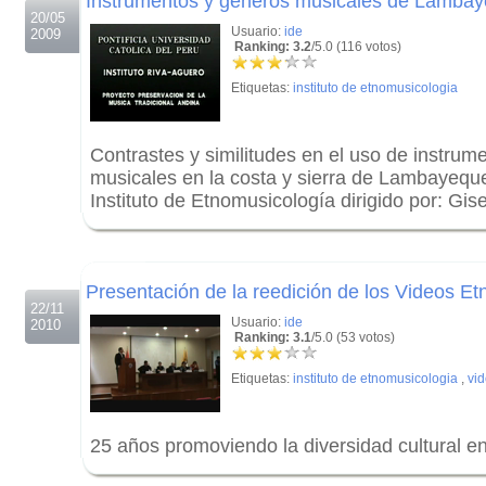
Instrumentos y géneros musicales de Lamba
20/05
Usuario:
ide
2009
Ranking: 3.2
/5.0 (116 votos)
Etiquetas:
instituto de etnomusicologia
Contrastes y similitudes en el uso de instrum
musicales en la costa y sierra de Lambayequ
Instituto de Etnomusicología dirigido por: Gi
.
.
Presentación de la reedición de los Videos Et
22/11
Usuario:
ide
2010
Ranking: 3.1
/5.0 (53 votos)
Etiquetas:
instituto de etnomusicologia
,
vid
25 años promoviendo la diversidad cultural en
.