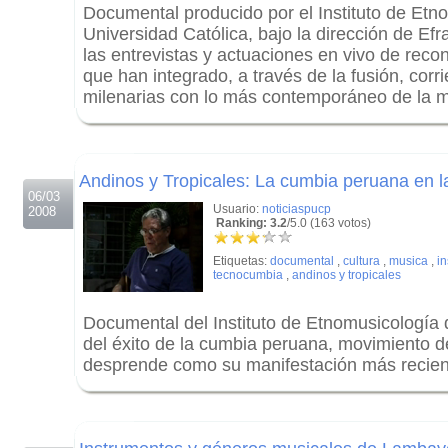
Documental producido por el Instituto de Etn
Universidad Católica, bajo la dirección de Ef
las entrevistas y actuaciones en vivo de recon
que han integrado, a través de la fusión, cor
milenarias con lo más contemporáneo de la m
.
.
Andinos y Tropicales: La cumbia peruana en l
06/03
Usuario:
noticiaspucp
2008
Ranking: 3.2
/5.0 (163 votos)
Etiquetas:
documental
,
cultura
,
musica
,
in
tecnocumbia
,
andinos y tropicales
Documental del Instituto de Etnomusicología
del éxito de la cumbia peruana, movimiento d
desprende como su manifestación más recient
.
.