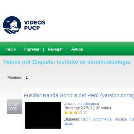
Inicio
|
Ingresar
|
Navegar
|
Ayuda
Videos por Etiqueta: instituto de etnomusicologia
Páginas:
1
.
Fusión: Banda Sonora del Perú (versión corta
Usuario:
noticiaspucp
04/02
Ranking: 2.7
/5.0 (132 votos)
2008
Etiquetas:
fusión
,
documental
,
musica
,
in
rozas