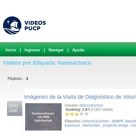
Inicio
|
Ingresar
|
Navegar
|
Ayuda
Videos por Etiqueta: huamachuco
Páginas:
1
.
Imágenes de la Visita de Diagnóstico de Vo
Usuario:
dptocomunica
25/01
Ranking: 2.9
/5.0 (107 votos)
2008
Etiquetas:
comunicaciones
,
dettleff
,
depar
espinoza
,
menendez
,
proyecto amigo
,
ca