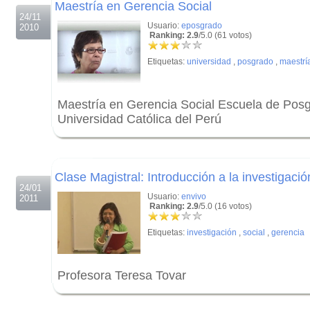
Maestría en Gerencia Social
24/11
Usuario:
eposgrado
2010
Ranking: 2.9
/5.0 (61 votos)
Etiquetas:
universidad
,
posgrado
,
maestrí
Maestría en Gerencia Social Escuela de Posgr
Universidad Católica del Perú
.
.
Clase Magistral: Introducción a la investigaci
24/01
Usuario:
envivo
2011
Ranking: 2.9
/5.0 (16 votos)
Etiquetas:
investigación
,
social
,
gerencia
Profesora Teresa Tovar
.