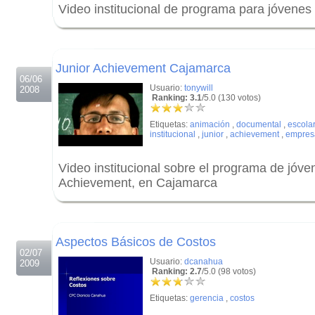
Video institucional de programa para jóvenes
.
.
Junior Achievement Cajamarca
06/06
Usuario:
tonywill
2008
Ranking: 3.1
/5.0 (130 votos)
Etiquetas:
animación
,
documental
,
escola
institucional
,
junior
,
achievement
,
empres
Video institucional sobre el programa de jóv
Achievement, en Cajamarca
.
.
Aspectos Básicos de Costos
02/07
Usuario:
dcanahua
2009
Ranking: 2.7
/5.0 (98 votos)
Etiquetas:
gerencia
,
costos