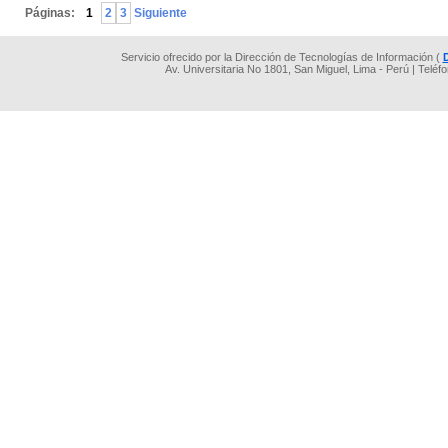
Páginas:
1
2
3
Siguiente
Servicio ofrecido por la Dirección de Tecnologías de Información (
Av. Universitaria No 1801, San Miguel, Lima - Perú | Teléf