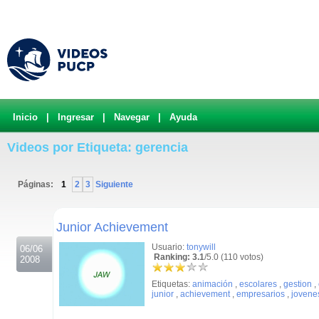
Inicio
|
Ingresar
|
Navegar
|
Ayuda
Videos por Etiqueta: gerencia
Páginas:
1
2
3
Siguiente
.
Junior Achievement
Usuario:
tonywill
06/06
Ranking: 3.1
/5.0 (110 votos)
2008
Etiquetas:
animación
,
escolares
,
gestion
,
junior
,
achievement
,
empresarios
,
jovene